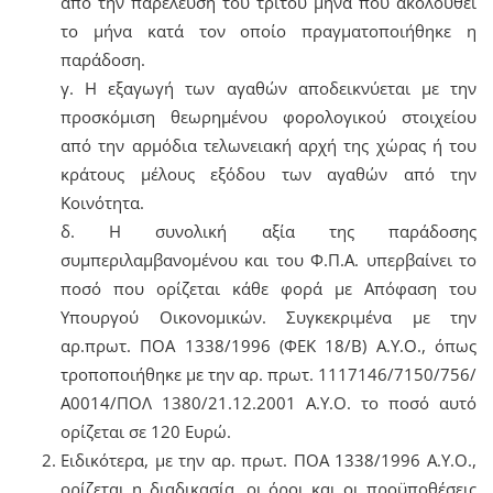
από την παρέλευση του τρίτου μήνα που ακολουθεί
το μήνα κατά τον οποίο πραγματοποιήθηκε η
παράδοση.
γ. H εξαγωγή των αγαθών αποδεικνύεται με την
προσκόμιση θεωρημένου φορολογικού στοιχείου
από την αρμόδια τελωνειακή αρχή της χώρας ή του
κράτους μέλους εξόδου των αγαθών από την
Κοινότητα.
δ. H συνολική αξία της παράδοσης
συμπεριλαμβανομένου και του Φ.Π.Α. υπερβαίνει το
ποσό που ορίζεται κάθε φορά με Απόφαση του
Υπουργού Οικονομικών. Συγκεκριμένα με την
αρ.πρωτ. ΠΟΑ 1338/1996 (ΦΕΚ 18/Β) Α.Υ.Ο., όπως
τροποποιήθηκε με την αρ. πρωτ. 1117146/7150/756/
Α0014/ΠΟΛ 1380/21.12.2001 Α.Υ.Ο. το ποσό αυτό
ορίζεται σε 120 Ευρώ.
Ειδικότερα, με την αρ. πρωτ. ΠΟΑ 1338/1996 Α.Υ.Ο.,
ορίζεται η διαδικασία, οι όροι και οι προϋποθέσεις