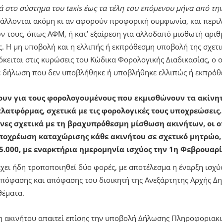
ά στο σύστημα του taxis έως τα τέλη του επόμενου μήνα από τη
βάλλονται ακόμη κι αν αφορούν προφορική συμφωνία, και περ
ν τους, όπως ΑΦΜ, ή κατ’ εξαίρεση για αλλοδαπό μισθωτή αριθ
ς. Η μη υποβολή και η ελλιπής ή εκπρόθεσμη υποβολή της σχετ
κειται στις κυρώσεις του Κώδικα Φορολογικής Διαδικασίας, ο ο
ε δήλωση που δεν υποβλήθηκε ή υποβλήθηκε ελλιπώς ή εκπρόθ
υν για τους φορολογουμένους που εκμισθώνουν τα ακίνη
λατφόρμας, σχετικά με τις φορολογικές τους υποχρεώσεις.
νες σχετικά με τη βραχυπρόθεσμη μίσθωση ακινήτων, οι 
ποχρέωση καταχώρισης κάθε ακινήτου σε σχετικό μητρώο,
.000, με εναρκτήρια ημερομηνία ισχύος την 1η Φεβρουαρί
έχει ήδη τροποποιηθεί δύο φορές, με αποτέλεσμα η έναρξη ισχύ
πόφασης και απόφασης του διοικητή της Ανεξάρτητης Αρχής Δη
θέματα.
 ακινήτου απαιτεί επίσης την υποβολή Δήλωσης Πληροφοριακ