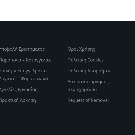
Υποβολή Ερωτήματος
Όροι Χρήσης
Παράπονα – Καταγγελίες
Πολιτική Cookies
Επιλέγω Επαγγελματία
Πολιτική Απορρήτου
Λογιστή – Φοροτεχνικό
Αίτημα κατάργησης
Αγγελίες Εργασίας
περιεχομένου
Πρακτική Άσκηση
Request of Removal