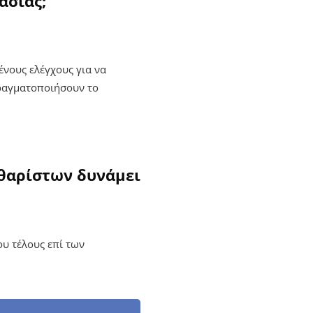
ασίας;
ένους ελέγχους για να
πραγματοποιήσουν το
θαρίστων δυνάμει
υ τέλους επί των