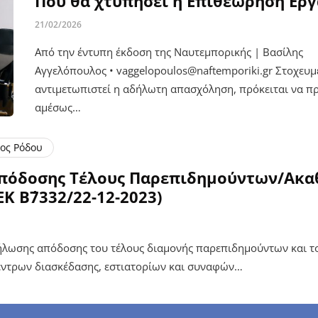
Πού θα χτυπήσει η Επιθεώρηση Εργ
21/02/2026
Από την έντυπη έκδοση της Ναυτεμπορικής | Βασίλης
Αγγελόπουλος • vaggelopoulos@naftemporiki.gr Στοχευμ
αντιμετωπιστεί η αδήλωτη απασχόληση, πρόκειται να 
αμέσως…
ος Ρόδου
Απόδοσης Τέλους Παρεπιδημούντων/Ακα
Κ Β΄7332/22-12-2023)
ήλωσης απόδοσης του τέλους διαμονής παρεπιδημούντων και το
ντρων διασκέδασης, εστιατορίων και συναφών…