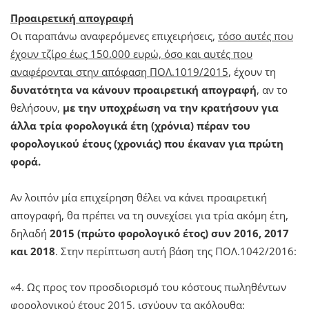
Προαιρετική απογραφή
Οι παραπάνω αναφερόμενες επιχειρήσεις,
τόσο αυτές που
έχουν τζίρο έως 150.000 ευρώ, όσο και αυτές που
αναφέρονται στην απόφαση ΠΟΛ.1019/2015
, έχουν τη
δυνατότητα να κάνουν προαιρετική απογραφή
, αν το
θελήσουν,
με την υποχρέωση να την κρατήσουν για
άλλα τρία φορολογικά έτη (χρόνια) πέραν του
φορολογικού έτους (χρονιάς) που έκαναν για πρώτη
φορά.
Αν λοιπόν μία επιχείρηση θέλει να κάνει προαιρετική
απογραφή, θα πρέπει να τη συνεχίσει για τρία ακόμη έτη,
δηλαδή
2015 (πρώτο φορολογικό έτος) συν 2016, 2017
και 2018
. Στην περίπτωση αυτή βάση της ΠΟΛ.1042/2016:
«4. Ως προς τον προσδιορισμό του κόστους πωληθέντων
φορολογικού έτους 2015, ισχύουν τα ακόλουθα: