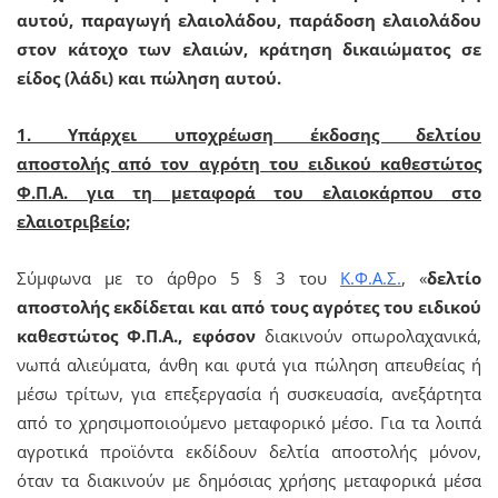
αυτού, παραγωγή ελαιολάδου, παράδοση ελαιολάδου
στον κάτοχο των ελαιών, κράτηση δικαιώματος σε
είδος (λάδι) και πώληση αυτού.
1. Υπάρχει υποχρέωση έκδοσης δελτίου
αποστολής από τον αγρότη του ειδικού καθεστώτος
Φ.Π.Α. για τη μεταφορά του ελαιοκάρπου στο
ελαιοτριβείο;
Σύμφωνα με το άρθρο 5 § 3 του
Κ.Φ.Α.Σ.
, «
δελτίο
αποστολής εκδίδεται και από τους αγρότες του ειδικού
καθεστώτος Φ.Π.Α., εφόσον
διακινούν οπωρολαχανικά,
νωπά αλιεύματα, άνθη και φυτά για πώληση απευθείας ή
μέσω τρίτων, για επεξεργασία ή συσκευασία, ανεξάρτητα
από το χρησιμοποιούμενο μεταφορικό μέσο. Για τα λοιπά
αγροτικά προϊόντα εκδίδουν δελτία αποστολής μόνον,
όταν τα διακινούν με δημόσιας χρήσης μεταφορικά μέσα