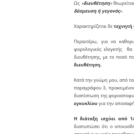
Ως
«
διευθέτηση
»
θεωρείται
δέσμευση ή γεγονός
».
Χαρακτηρίζεται δε
τεχνητή
Περαιτέρω, για να καθορ
φορολογικός ελεγκτής θα 
διευθέτησης, με το ποσό π
διευθέτηση.
Κατά την γνώμη μου, από τα 
παραγράφου 3, προκειμένου 
διαπίστωση της φοροαποφυγή
εγκυκλίου
για την αποσαφή
Η διάταξη ισχύει από 1
διαπιστώσει ότι ο οποιοσδή
αποκτά ονομασία παραβατικ