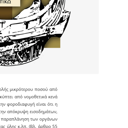
βολής μικρότερου ποσού από
κύπτει από νομοθετικά κενά
ην φοροδιαφυγή είναι ότι η
ο την απόκρυψη εισοδημάτων,
ην παραπλάνηση των οργάνων
ς ύλης κ.λπ. (Bλ. άρθρο 55