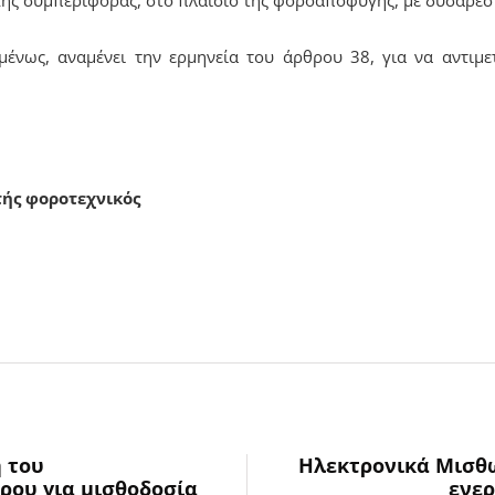
μένως, αναμένει την ερμηνεία του άρθρου 38, για να αντιμ
τής φοροτεχνικός
 του
Ηλεκτρονικά Μισθ
ου για μισθοδοσία
ενερ