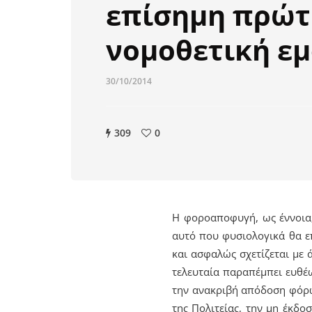
επίσημη πρώτ
νομοθετική ε
30/10/2014
309
0
Η φοροαποφυγή, ως έννοια,
αυτό που φυσιολογικά θα ε
και ασφαλώς σχετίζεται με
τελευταία παραπέμπει ευθέω
την ανακριβή απόδοση φόρω
της Πολιτείας, την μη έκδ