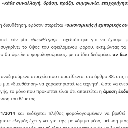
 «
κάθε συναλλαγή, δράση, πράξη, συμφωνία, επιχορήγησ
η διευθέτηση, εφόσον στερείται
«
οικονομικής ή εμπορικής ου
ιστεί εάν μία
«διευθέτηση»
σχεδιάστηκε για να έχουμε φο
συγκρίνει το ύψος του οφειλόμενου φόρου, εκτιμώντας τα σ
ου θα όφειλε ο φορολογούμενος, με τα ίδια δεδομένα,
αν δεν
αναζητούμενα στοιχεία που παρατίθενται στο άρθρο 38, στις περ
μια «διευθέτηση» να χαρακτηριστεί ως τεχνητή, ώστε να ενερ
ς, το μόνο που προκύπτει είναι ότι απαιτείται η
άμεση έκδο
νιση του θέματος.
/1/2014
και ενδέχεται πλήθος φορολογουμένων να βρεθεί 
ποτε ελιγμός έχει γίνει για την, με νόμιμα μέσα, μείωση μι
ής συμπεριφοράς, στο πλαίσιο της φοροαποφυγής, με δυσάρεσ