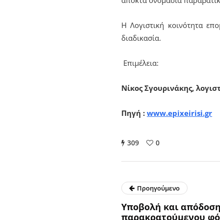
Η Λογιστική κοινότητα επο
διαδικασία.
Επιμέλεια:
Νίκος Σγουρινάκης
,
λογισ
Πηγή
:
www.epixeirisi.gr
309
0
Προηγούμενο
Υποβολή και απόδοση
παρακρατούμενου φόρ