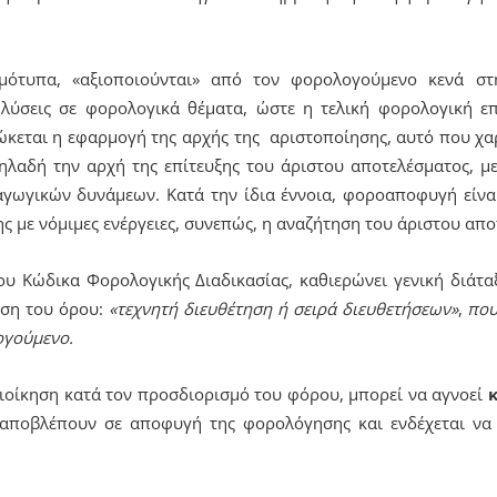
ότυπα, «αξιοποιούνται» από τον φορολογούμενο κενά στ
 λύσεις σε φορολογικά θέματα, ώστε η τελική φορολογική ε
ώκεται η εφαρμογή της αρχής της αριστοποίησης, αυτό που χα
λαδή την αρχή της επίτευξης του άριστου αποτελέσματος, μ
γωγικών δυνάμεων. Κατά την ίδια έννοια, φοροαποφυγή είν
 με νόμιμες ενέργειες, συνεπώς, η αναζήτηση του άριστου απο
ου Κώδικα Φορολογικής Διαδικασίας, καθιερώνει γενική διάτ
ήση του όρου:
«τεχνητή διευθέτηση ή σειρά διευθετήσεων»
,
που
ογούμενο.
ιοίκηση κατά τον προσδιορισμό του φόρου, μπορεί να αγνοεί
κ
ποβλέπουν σε αποφυγή της φορολόγησης και ενδέχεται να