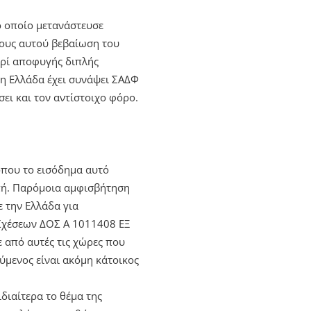
ο οποίο μετανάστευσε
τους αυτού βεβαίωση του
ερί αποφυγής διπλής
 η Ελλάδα έχει συνάψει ΣΑΔΦ
ει και τον αντίστοιχο φόρο.
όπου το εισόδημα αυτό
απή. Παρόμοια αμφισβήτηση
ε την Ελλάδα για
 Σχέσεων ΔΟΣ Α 1011408 ΕΞ
ε από αυτές τις χώρες που
ύμενος είναι ακόμη κάτοικος
διαίτερα το θέμα της