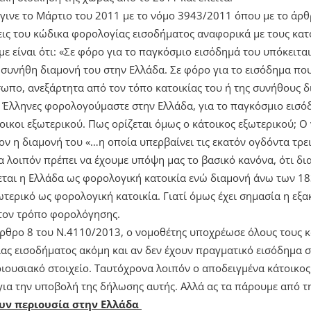
γινε το Μάρτιο του 2011 με το νόμο 3943/2011 όπου με το άρ
εις του κώδικα φορολογίας εισοδήματος αναφορικά με τους κατ
με είναι ότι: «Σε φόρο για το παγκόσμιο εισόδημά του υπόκειτ
τη συνήθη διαμονή του στην Ελλάδα. Σε φόρο για το εισόδημα π
ωπο, ανεξάρτητα από τον τόπο κατοικίας του ή της συνήθους δ
ς Έλληνες φορολογούμαστε στην Ελλάδα, για το παγκόσμιο εισόδ
οικοι εξωτερικού. Πως ορίζεται όμως ο κάτοικος εξωτερικού; Ο
ον η διαμονή του «…η οποία υπερβαίνει τις εκατόν ογδόντα τρε
ρα λοιπόν πρέπει να έχουμε υπόψη μας το βασικό κανόνα, ότι δ
εται η Ελλάδα ως φορολογική κατοικία ενώ διαμονή άνω των 18
ωτερικό ως φορολογική κατοικία. Γιατί όμως έχει σημασία η εξα
 τον τρόπο φορολόγησης.
 άρθρο 8 του Ν.4110/2013, ο νομοθέτης υποχρέωσε όλους τους κ
ς εισοδήματος ακόμη και αν δεν έχουν πραγματικό εισόδημα σ
ιουσιακό στοιχείο. Ταυτόχρονα λοιπόν ο αποδειγμένα κάτοικο
για την υποβολή της δήλωσης αυτής. Αλλά ας τα πάρουμε από τ
ουν περιουσία στην Ελλάδα