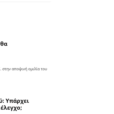
 θα
Ε. στην αποψινή ομιλία του
ύ: Υπάρχει
 έλεγχο;