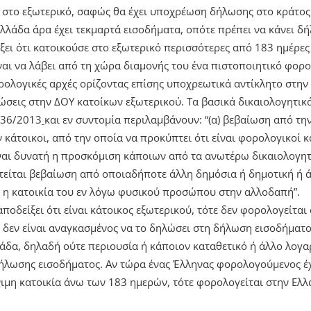
στο εξωτερικό, σαφώς θα έχει υποχρέωση δήλωσης στο κράτος
Ελλάδα άρα έχει τεκμαρτά εισοδήματα, οπότε πρέπει να κάνει δ
ξει ότι κατοικούσε στο εξωτερικό περισσότερες από 183 ημέρες
ναι να λάβει από τη χώρα διαμονής του ένα πιστοποιητικό φορο
ορολογικές αρχές ορίζοντας επίσης υποχρεωτικά αντίκλητο στην
ώσεις στην ΔΟΥ κατοίκων εξωτερικού. Τα βασικά δικαιολογητικά
136/2013
και εν συντομία περιλαμβάνουν: “(α) βεβαίωση από τ
κάτοικοι, από την οποία να προκύπτει ότι είναι φορολογικοί κ
ίναι δυνατή η προσκόμιση κάποιων από τα ανωτέρω δικαιολογη
ιτείται βεβαίωση από οποιαδήποτε άλλη δημόσια ή δημοτική ή
 η κατοικία του εν λόγω φυσικού προσώπου στην αλλοδαπή”.
δείξει ότι είναι κάτοικος εξωτερικού, τότε δεν φορολογείται 
 δεν είναι αναγκασμένος να το δηλώσει στη δήλωση εισοδήματος
δα, δηλαδή ούτε περιουσία ή κάποιον καταθετικό ή άλλο λογαρι
λωσης εισοδήματος. Αν τώρα ένας Έλληνας φορολογούμενος έχ
όνιμη κατοικία άνω των 183 ημερών, τότε φορολογείται στην Ελλ