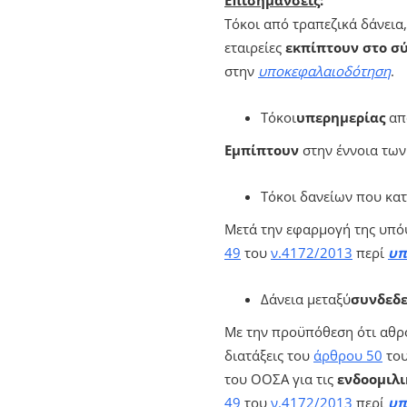
Τόκοι από τραπεζικά δάνεια
εταιρείες
εκπίπτουν στο σ
στην
υποκεφαλαιοδότηση
.
Τόκοι
υπερημερίας
απ
Εμπίπτουν
στην έννοια των
Τόκοι δανείων που κα
Μετά την εφαρμογή της υπόψ
49
του
ν.4172/2013
περί
υπ
Δάνεια μεταξύ
συνδεδ
Με την προϋπόθεση ότι αθρο
διατάξεις του
άρθρου 50
του
του ΟΟΣΑ για τις
ενδοομιλι
49
του
ν.4172/2013
περί
υπ