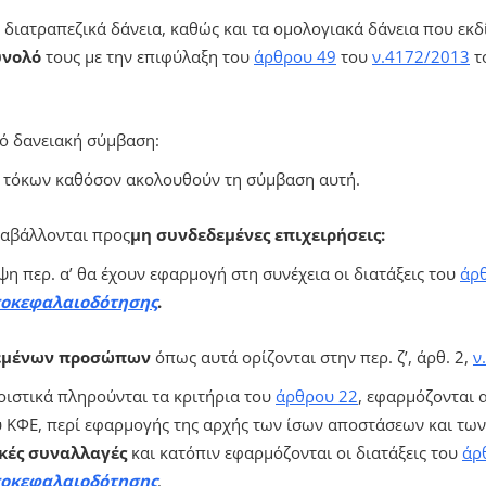
, διατραπεζικά δάνεια, καθώς και τα ομολογιακά δάνεια που εκ
ύνολό
τους με την επιφύλαξη του
άρθρου 49
του
ν.4172/2013
τ
ό δανειακή σύμβαση:
 τόκων καθόσον ακολουθούν τη σύμβαση αυτή.
ταβάλλονται προς
μη συνδεδεμένες επιχειρήσεις:
η περ. α’ θα έχουν εφαρμογή στη συνέχεια οι διατάξεις του
άρ
οκεφαλαιοδότησης
.
εμένων προσώπων
όπως αυτά ορίζονται στην περ. ζ’, άρθ. 2,
ν
ιστικά πληρούνται τα κριτήρια του
άρθρου 22
, εφαρμόζονται α
 ΚΦΕ, περί εφαρμογής της αρχής των ίσων αποστάσεων και τω
κές συναλλαγές
και κατόπιν εφαρμόζονται οι διατάξεις του
άρ
οκεφαλαιοδότησης
.