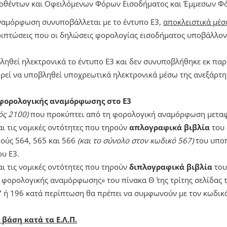
δοθέντων και Οφειλόμενων Φόρων Εισοδήματος και Έμμεσων Φ
ναμόρφωση συνυποβάλλεται με το έντυπο Ε3,
αποκλειστικά μέ
ριπτώσεις που οι δηλώσεις φορολογίας εισοδήματος υποβάλλον
ληθεί ηλεκτρονικά το έντυπο Ε3 και δεν συνυποβλήθηκε εκ πα
ρεί να υποβληθεί υποχρεωτικά ηλεκτρονικά μέσω της ανεξάρτ
φορολογικής αναμόρφωσης στο Ε3
ός 2100)
που προκύπτει από τη φορολογική αναμόρφωση μετα
ι τις νομικές οντότητες που τηρούν
απλογραφικά βιβλία
του 
ούς 564, 565 και 566
(και το σύνολο στον κωδικό 567)
του υποπί
ου Ε3.
ι τις νομικές οντότητες που τηρούν
διπλογραφικά βιβλία
του
φορολογικής αναμόρφωσης» του πίνακα Θ΄ της τρίτης σελίδας 
 ή 196 κατά περίπτωση θα πρέπει να συμφωνούν με τον κωδικό
βάση κατά τα Ε.Λ.Π.