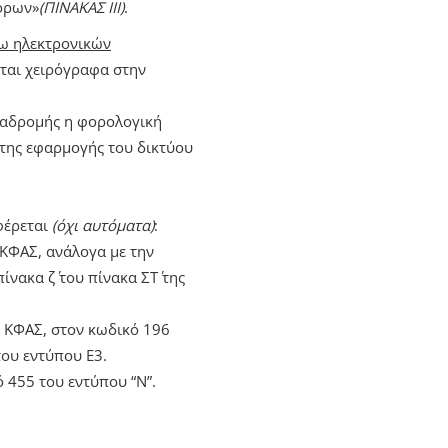
όρων»
(ΠΙΝΑΚΑΣ ΙΙΙ)
.
σω ηλεκτρονικών
ται χειρόγραφα στην
ραδρομής η φορολογική
ητης
εφαρμογής του δικτύου
φέρεται
(όχι αυτόματα)
:
ΚΦΑΣ, ανάλογα με την
νακα ζ΄ του πίνακα ΣΤ΄ της
 ΚΦΑΣ, στον κωδικό 196
του εντύπου Ε3.
 455 του εντύπου “Ν”.