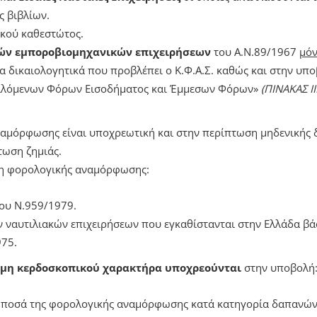
ς βιβλίων.
κού καθεστώτος.
ών εμποροβιομηχανικών επιχειρήσεων
του Α.Ν.89/1967
μό
α δικαιολογητικά που προβλέπει ο Κ.Φ.Α.Σ. καθώς και στην υπ
ιλόμενων Φόρων Εισοδήματος και Έμμεσων Φόρων»
(ΠΙΝΑΚΑΣ ΙΙΙ
αμόρφωσης είναι υποχρεωτική και στην περίπτωση μηδενικής
τωση ζημιάς.
η φορολογικής αναμόρφωσης:
του Ν.959/1979.
 ναυτιλιακών επιχειρήσεων που εγκαθίστανται στην Ελλάδα βά
975.
μη κερδοσκοπικού χαρακτήρα
υποχρεούνται
στην υποβολή
α ποσά της φορολογικής αναμόρφωσης κατά κατηγορία δαπανώ