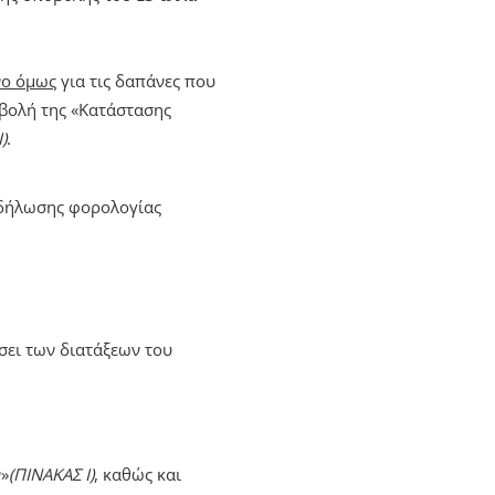
νο όμως
για τις δαπάνες που
οβολή της «Κατάστασης
)
.
 δήλωσης φορολογίας
σει των διατάξεων του
:
ν»
(ΠΙΝΑΚΑΣ Ι)
, καθώς και