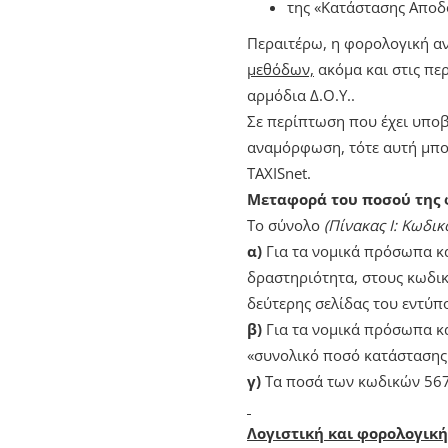
της «Κατάστασης Απο
Περαιτέρω, η φορολογική α
μεθόδων,
ακόμα και στις πε
αρμόδια Δ.Ο.Υ..
Σε περίπτωση που έχει υποβ
αναμόρφωση, τότε αυτή μπο
TAXISnet.
Μεταφορά του ποσού της 
Το σύνολο
(Πίνακας Ι: Κωδικ
α)
Για τα νομικά πρόσωπα κα
δραστηριότητα, στους κωδικ
δεύτερης σελίδας του εντύπ
β)
Για τα νομικά πρόσωπα κα
«συνολικό ποσό κατάστασης 
γ)
Τα ποσά των κωδικών 567
Λογιστική και φορολογική 