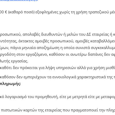
00 € (καθαρό ποσό) εξοφλημένες χωρίς τη χρήση τραπεζικού μ
ροσωπικού, απολαβές διευθυντών ή μελών του ΔΣ εταιρείας ή 
ντότητας, έκτακτες αμοιβές προσωπικού, αμοιβές καταβαλλόμε
ίμων, πάγια μηνιαία αποζημίωση η οποία συνιστά συγκεκαλλυμ
εργοδότη στον εργαζόμενο, καθόσον οι ανωτέρω δαπάνες δεν 
θωτής εργασίας.
αθότι δεν πρόκειται για λήψη υπηρεσιών αλλά για χρήση μισθ
 καθόσον δεν εμπεριέχουν τα εννοιολογικά χαρακτηριστικά της
 πληρωμής:
κό λογαριασμό του προμηθευτή, είτε με μετρητά είτε με μεταφ
 πιστωτικών καρτών της εταιρείας που πραγματοποιεί την πλη