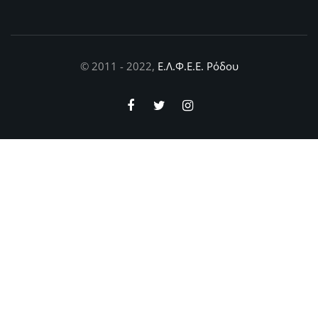
© 2011 - 2022,
Ε.Λ.Φ.Ε.Ε. Ρόδου