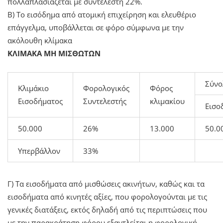
πολλαπλασιάζεται με συντελεστή 22%.
Β) Το εισόδημα από ατομική επιχείρηση και ελευθέριο
επάγγελμα, υποβάλλεται σε φόρο σύμφωνα με την
ακόλουθη κλίμακα
ΚΛΙΜΑΚΑ ΜΗ ΜΙΣΘΩΤΩΝ
Σύνο
Κλιμάκιο
Φορολογικός
Φόρος
Εισοδήματος
Συντελεστής
κλιμακίου
Εισο
50.000
26%
13.000
50.0
Υπερβάλλον
33%
Γ) Τα εισοδήματα από μισθώσεις ακινήτων, καθώς και τα
εισοδήματα από κινητές αξίες, που φορολογούνται με τις
γενικές διατάξεις, εκτός δηλαδή από τις περιπτώσεις που
με την παρακράτηση φόρου εξαντλείται η φορολογική