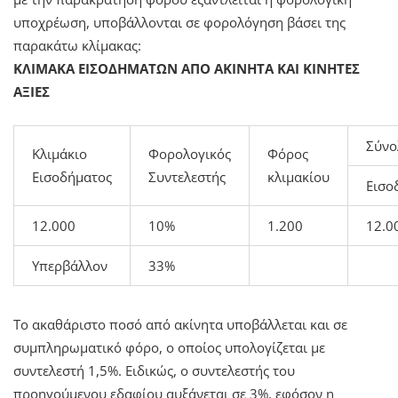
υποχρέωση, υποβάλλονται σε φορολόγηση βάσει της
παρακάτω κλίμακας:
ΚΛΙΜΑΚΑ ΕΙΣΟΔΗΜΑΤΩΝ ΑΠΟ ΑΚΙΝΗΤΑ ΚΑΙ ΚΙΝΗΤΕΣ
ΑΞΙΕΣ
Σύνο
Κλιμάκιο
Φορολογικός
Φόρος
Εισοδήματος
Συντελεστής
κλιμακίου
Εισο
12.000
10%
1.200
12.0
Υπερβάλλον
33%
Το ακαθάριστο ποσό από ακίνητα υποβάλλεται και σε
συμπληρωματικό φόρο, ο οποίος υπολογίζεται με
συντελεστή 1,5%. Ειδικώς, ο συντελεστής του
προηγούμενου εδαφίου αυξάνεται σε 3%, εφόσον η