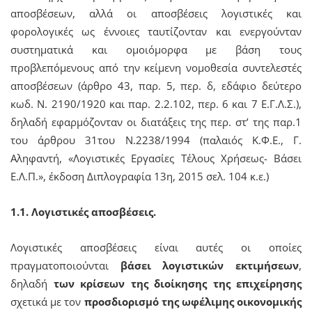
αποσβέσεων, αλλά οι αποσβέσεις λογιστικές και
φορολογικές ως έννοιες ταυτίζονταν και ενεργούνταν
συστηματικά και ομοιόμορφα με βάση τους
προβλεπόμενους από την κείμενη νομοθεσία συντελεστές
αποσβέσεων (άρθρο 43, παρ. 5, περ. δ, εδάφιο δεύτερο
κωδ. Ν. 2190/1920 και παρ. 2.2.102, περ. 6 και 7 Ε.Γ.Λ.Σ.),
δηλαδή εφαρμόζονταν οι διατάξεις της περ. στ’ της παρ.1
του άρθρου 31του Ν.2238/1994 (παλαιός Κ.Φ.Ε., Γ.
Αληφαντή, «Λογιστικές Εργασίες Τέλους Χρήσεως- Βάσει
Ε.Λ.Π.», έκδοση Διπλογραφία 13η, 2015 σελ. 104 κ.ε.)
1.1. Λογιστικές αποσβέσεις.
Λογιστικές αποσβέσεις είναι αυτές οι οποίες
πραγματοποιούνται
βάσει λογιστικών εκτιμήσεων
,
δηλαδή
των κρίσεων της διοίκησης της επιχείρησης
σχετικά με τον
προσδιορισμό της ωφέλιμης οικονομικής