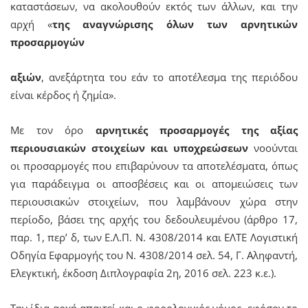
καταστάσεων, να ακολουθούν εκτός των άλλων, και την
αρχή «
της αναγνώρισης όλων των αρνητικών
προσαρμογών
αξιών
, ανεξάρτητα του εάν το αποτέλεσμα της περιόδου
είναι κέρδος ή ζημία».
Με τον όρο
αρνητικές προσαρμογές της αξίας
περιουσιακών στοιχείων και υποχρεώσεων
νοούνται
οι προσαρμογές που επιβαρύνουν τα αποτελέσματα, όπως
για παράδειγμα οι αποσβέσεις και οι απομειώσεις των
περιουσιακών στοιχείων, που λαμβάνουν χώρα στην
περίοδο, βάσει της αρχής του δεδουλευμένου (άρθρο 17,
παρ. 1, περ’ δ, των Ε.Λ.Π. Ν. 4308/2014 και ΕΛΤΕ Λογιστική
Οδηγία Εφαρμογής του Ν. 4308/2014 σελ. 54, Γ. Αληφαντή,
Ελεγκτική, έκδοση Διπλογραφία 2η, 2016 σελ. 223 κ.ε.).
Την ίδια αρχή απαιτεί και ο φορολογικός νόμος, εφόσον το