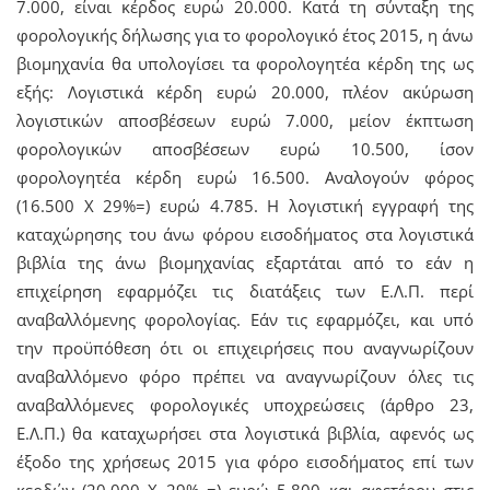
7.000, είναι κέρδος ευρώ 20.000. Κατά τη σύνταξη της
φορολογικής δήλωσης για το φορολογικό έτος 2015, η άνω
βιομηχανία θα υπολογίσει τα φορολογητέα κέρδη της ως
εξής: Λογιστικά κέρδη ευρώ 20.000, πλέον ακύρωση
λογιστικών αποσβέσεων ευρώ 7.000, μείον έκπτωση
φορολογικών αποσβέσεων ευρώ 10.500, ίσον
φορολογητέα κέρδη ευρώ 16.500. Αναλογούν φόρος
(16.500 Χ 29%=) ευρώ 4.785. Η λογιστική εγγραφή της
καταχώρησης του άνω φόρου εισοδήματος στα λογιστικά
βιβλία της άνω βιομηχανίας εξαρτάται από το εάν η
επιχείρηση εφαρμόζει τις διατάξεις των Ε.Λ.Π. περί
αναβαλλόμενης φορολογίας. Εάν τις εφαρμόζει, και υπό
την προϋπόθεση ότι οι επιχειρήσεις που αναγνωρίζουν
αναβαλλόμενο φόρο πρέπει να αναγνωρίζουν όλες τις
αναβαλλόμενες φορολογικές υποχρεώσεις (άρθρο 23,
Ε.Λ.Π.) θα καταχωρήσει στα λογιστικά βιβλία, αφενός ως
έξοδο της χρήσεως 2015 για φόρο εισοδήματος επί των
κερδών (20.000 Χ 29% =) ευρώ 5.800 και αφετέρου στις