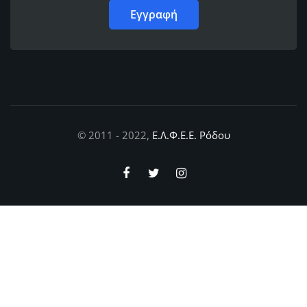
© 2011 - 2022,
Ε.Λ.Φ.Ε.Ε. Ρόδου