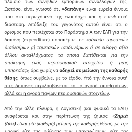
πλαίσιο των συνήθων εμπορικών συναλλαγών της.
Ωστόσο, είναι γνωστό ότι
«δαπάνη»
είναι ευρεία έννοια
που στο περιεχόμενό της ενυπάρχει και η επενδυτική
διάσταση. Απόδειξη του γεγονότος αυτού είναι ότι ο
ορισμός που περιέχεται στο Παράρτημα Α των ΕΛΠ για την
δαπάνη (expenditure) παραπέμπει σε
«σύνολο ταμειακών
διαθεσίμων (ή ταμειακών ισοδυνάμων) ή σε εύλογη αξία
άλλου ανταλλάγματος, τα οποία διατίθενται για την
απόκτηση ενός περιουσιακού στοιχείου ή μιας
υπηρεσίας»,
άρα χωρίς να
οδηγεί σε μείωση της καθαρής
θέσης,
όπως συμβαίνει με το έξοδο. Υπό την έννοια αυτή
στις δαπάνες περιλαμβάνεται και η αγορά αποθεμάτων,
αλλά και η αγορά παγίων περιουσιακών στοιχείων
.
Από την άλλη πλευρά, η Λογιστική (και φυσικά τα ΕΛΠ)
αναφέρεται και στην περίπτωση της ζημιάς:
«
Ζημιά
(
loss)
είναι μία (καθαρή) μείωση της καθαρής θέσης, με την
μορφή είτε της αύξησης των υποχρεώσεων, είτε της