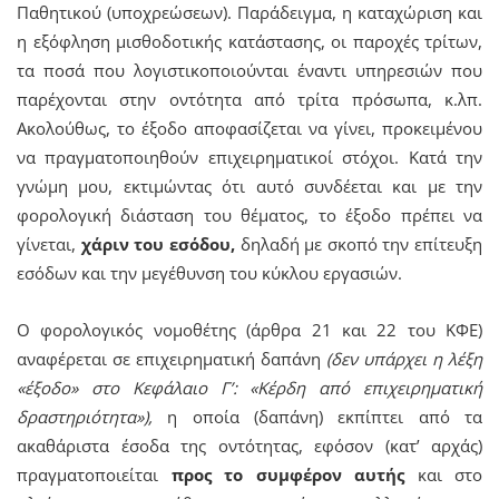
Παθητικού (υποχρεώσεων). Παράδειγμα, η καταχώριση και
η εξόφληση μισθοδοτικής κατάστασης, οι παροχές τρίτων,
τα ποσά που λογιστικοποιούνται έναντι υπηρεσιών που
παρέχονται στην οντότητα από τρίτα πρόσωπα, κ.λπ.
Ακολούθως, το έξοδο αποφασίζεται να γίνει, προκειμένου
να πραγματοποιηθούν επιχειρηματικοί στόχοι. Κατά την
γνώμη μου, εκτιμώντας ότι αυτό συνδέεται και με την
φορολογική διάσταση του θέματος, το έξοδο πρέπει να
γίνεται,
χάριν του εσόδου,
δηλαδή με σκοπό την επίτευξη
εσόδων και την μεγέθυνση του κύκλου εργασιών.
Ο φορολογικός νομοθέτης (άρθρα 21 και 22 του ΚΦΕ)
αναφέρεται σε επιχειρηματική δαπάνη
(δεν υπάρχει η λέξη
«έξοδο» στο Κεφάλαιο Γ’: «Κέρδη από επιχειρηματική
δραστηριότητα»),
η οποία (δαπάνη) εκπίπτει από τα
ακαθάριστα έσοδα της οντότητας, εφόσον (κατ’ αρχάς)
πραγματοποιείται
προς το συμφέρον αυτής
και στο