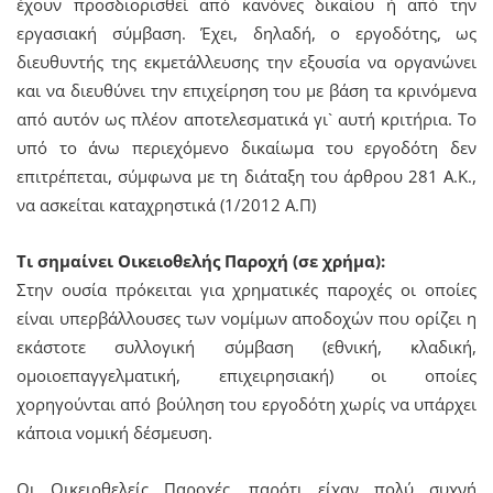
έχουν προσδιορισθεί από κανόνες δικαίου ή από την
εργασιακή σύμβαση. Έχει, δηλαδή, ο εργοδότης, ως
διευθυντής της εκμετάλλευσης την εξουσία να οργανώνει
και να διευθύνει την επιχείρηση του με βάση τα κρινόμενα
από αυτόν ως πλέον αποτελεσματικά γι` αυτή κριτήρια. Το
υπό το άνω περιεχόμενο δικαίωμα του εργοδότη δεν
επιτρέπεται, σύμφωνα με τη διάταξη του άρθρου 281 Α.Κ.,
να ασκείται καταχρηστικά (1/2012 Α.Π)
Τι σημαίνει Οικειοθελής Παροχή (σε χρήμα):
Στην ουσία πρόκειται για χρηματικές παροχές οι οποίες
είναι υπερβάλλουσες των νομίμων αποδοχών που ορίζει η
εκάστοτε συλλογική σύμβαση (εθνική, κλαδική,
ομοιοεπαγγελματική, επιχειρησιακή) οι οποίες
χορηγούνται από βούληση του εργοδότη χωρίς να υπάρχει
κάποια νομική δέσμευση.
Οι Οικειοθελείς Παροχές, παρότι είχαν πολύ συχνή