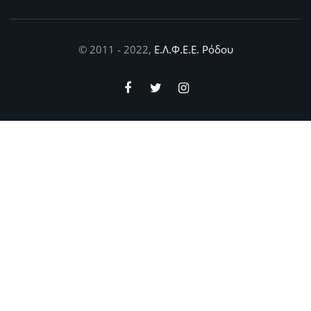
© 2011 - 2022,
Ε.Λ.Φ.Ε.Ε. Ρόδου