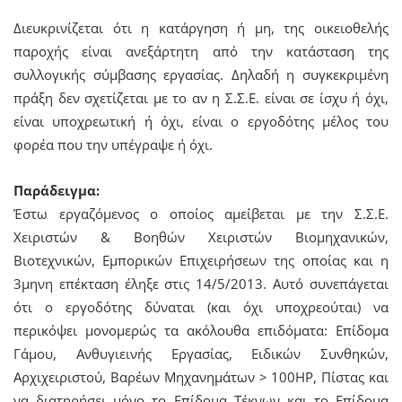
Διευκρινίζεται ότι η κατάργηση ή μη, της οικειοθελής
παροχής είναι ανεξάρτητη από την κατάσταση της
συλλογικής σύμβασης εργασίας. Δηλαδή η συγκεκριμένη
πράξη δεν σχετίζεται με το αν η Σ.Σ.Ε. είναι σε ίσχυ ή όχι,
είναι υποχρεωτική ή όχι, είναι ο εργοδότης μέλος του
φορέα που την υπέγραψε ή όχι.
Παράδειγμα:
Έστω εργαζόμενος ο οποίος αμείβεται με την Σ.Σ.Ε.
Χειριστών & Βοηθών Χειριστών Βιομηχανικών,
Βιοτεχνικών, Εμπορικών Επιχειρήσεων της οποίας και η
3μηνη επέκταση έληξε στις 14/5/2013. Αυτό συνεπάγεται
ότι ο εργοδότης δύναται (και όχι υποχρεούται) να
περικόψει μονομερώς τα ακόλουθα επιδόματα: Επίδομα
Γάμου, Ανθυγιεινής Εργασίας, Ειδικών Συνθηκών,
Αρχιχειριστού, Βαρέων Μηχανημάτων > 100HP, Πίστας και
να διατηρήσει μόνο το Επίδομα Τέκνων και το Επίδομα