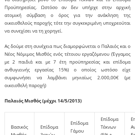
Προϋπηρεσίας. Ωστόσο αν δεν υπήρχε στην αρχική
ατομική σύμβαση ο όρος για την ανάκληση της
οικειοθελούς παροχής τότε την συγκεκριμένη υποχρεούται
να συνεχίσει να τη χορηγεί.
Ας δούμε στη συνέχεια πως διαμορφώνεται ο Παλαιός και ο
Νέος Νόμιμος Μισθός ενός τέτοιου εργαζόμενου (Έγγαμος
με 2 παιδιά και με 7 έτη προϋπηρεσίας και επίδομα
ανθυγιεινής εργασίας 15%) ο οποίος ωστόσο είχε
συμφωνήσει να λαμβάνει μηνιαίως 2.000,00€ (με
οικειοθελή παροχή)
Παλαιός Μισθός (μέχρι 14/5/2013)
Επίδομα
Ε
Επίδομα
Βασικός
Επίδομα
Τέκνων
Α
Γάμου
Μισθός
3ετιών
(5% +
Ε