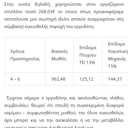
Στην ουσία δηλαδή, χορηγούνταν στον εργαζόμενο
επιπλέον ποσό 268,03€ το οποίο όπως προαναφέραμε
αποτελούσε μια σιωπηρή (διότι σπανία αναγραφόταν στη
σύμβαση) οικειοθελής παροχή του εργοδότη.
Επίδομα
Επίδομα
Χρόνια
Βασικός
Λογιστική
Πτυχίου
Προϋπηρεσίας
Μισθός
Μηχανής
ΤΕΙ 13%
15%
4 – 6
962,48
125,12
144,37
Έρχεται σήμερα ο εργοδότης και ακολουθώντας «λάθος
συμβουλές», θεωρεί ότι επειδή τη συγκεκριμένη διαφορά
νομίμου – συμφωνηθέντος μισθού, την έδινε οικειοθελώς
άρα μπορεί και να την ανακαλέσει ή να την μεταβάλλει
μονομερώς ασκώντας Διευθυντικό Δικαίωμα.