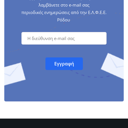
λαμβάνετε στο e-mail σας
περιοδικές ενημερώσεις από την Ε.Λ.Φ.Ε.Ε.
Ρόδου