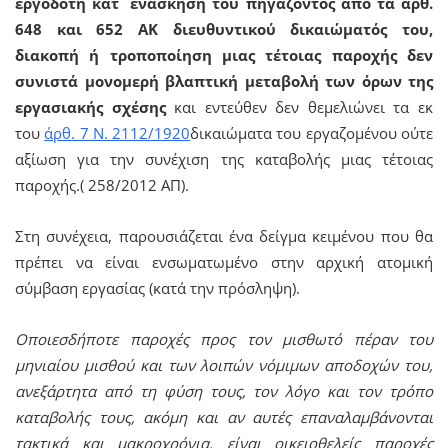
εργοδότη κατ` ενάσκηση του πηγάζοντος από τα άρθ.
648 και 652 ΑΚ διευθυντικού δικαιώματός του,
διακοπή ή τροποποίηση μιας τέτοιας παροχής δεν
συνιστά μονομερή βλαπτική μεταβολή των όρων της
εργασιακής σχέσης
και εντεύθεν δεν θεμελιώνει τα εκ
του
άρθ. 7 Ν. 2112/1920
δικαιώματα του εργαζομένου ούτε
αξίωση για την συνέχιση της καταβολής μιας τέτοιας
παροχής.( 258/2012 ΑΠ).
Στη συνέχεια, παρουσιάζεται ένα δείγμα κειμένου που θα
πρέπει να είναι ενσωματωμένο στην αρχική ατομική
σύμβαση εργασίας (κατά την πρόσληψη).
Οποιεσδήποτε παροχές προς τον μισθωτό πέραν του
μηνιαίου μισθού και των λοιπών νόμιμων αποδοχών του,
ανεξάρτητα από τη φύση τους, τον λόγο και τον τρόπο
καταβολής τους, ακόμη και αν αυτές επαναλαμβάνονται
τακτικά και μακροχρόνια, είναι οικειοθελείς παροχές