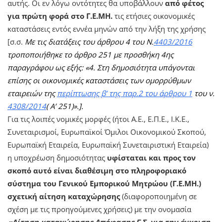
αυτής. Οι εν λόγω οντότητες θα υποβάλλουν
από φέτος
για πρώτη φορά στο Γ.Ε.ΜΗ.
τις ετήσιες οικονομικές
καταστάσεις εντός εννέα μηνών από την λήξη της χρήσης
[σ.σ.
Με τις διατάξεις του άρθρου 4 του Ν.
4403/2016
τροποποιήθηκε το άρθρο 251 με προσθήκη 4ης
παραγράφου ως εξής: «4. Στη δημοσιότητα υπάγονται
επίσης οι οικονομικές καταστάσεις των ομορρύθμων
εταιρειών της
περίπτωσης β’ της παρ.2 του άρθρου 1
του ν.
4308/2014
( Α’ 251)».].
Για τις λοιπές νομικές μορφές (ήτοι Α.Ε., Ε.Π.Ε., Ι.Κ.Ε.,
Συνεταιρισμοί, Ευρωπαϊκοί Όμιλοι Οικονομικού Σκοπού,
Ευρωπαϊκή Εταιρεία, Ευρωπαϊκή Συνεταιριστική Εταιρεία)
η υποχρέωση δημοσιότητας
υφίσταται και προς τον
σκοπό αυτό είναι διαθέσιμη στο πληροφοριακό
σύστημα του Γενικού Εμπορικού Μητρώου (Γ.Ε.ΜΗ.)
σχετική αίτηση καταχώρησης
(διαφοροποιημένη σε
σχέση με τις προηγούμενες χρήσεις) με την ονομασία
«Αίτηση καταχώρησης Απόφασης Γ.Σ. για την έγκριση