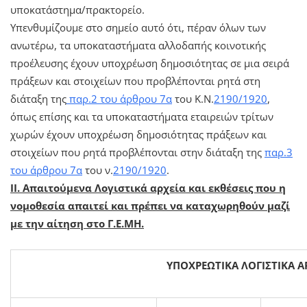
υποκατάστημα/πρακτορείο.
Υπενθυμίζουμε στο σημείο αυτό ότι, πέραν όλων των
ανωτέρω, τα υποκαταστήματα αλλοδαπής κοινοτικής
προέλευσης έχουν υποχρέωση δημοσιότητας σε μια σειρά
πράξεων και στοιχείων που προβλέπονται ρητά στη
διάταξη της
παρ.2 του άρθρου 7α
του Κ.Ν.
2190/1920
,
όπως επίσης και τα υποκαταστήματα εταιρειών τρίτων
χωρών έχουν υποχρέωση δημοσιότητας πράξεων και
στοιχείων που ρητά προβλέπονται στην διάταξη της
παρ.3
του άρθρου 7α
του ν.
2190/1920
.
ΙΙ. Απαιτούμενα Λογιστικά αρχεία και εκθέσεις που η
νομοθεσία απαιτεί και πρέπει να καταχωρηθούν μαζί
με την αίτηση στο Γ.Ε.ΜΗ.
ΥΠΟΧΡΕΩΤΙΚΑ
ΛΟΓΙΣΤΙΚΑ
Α