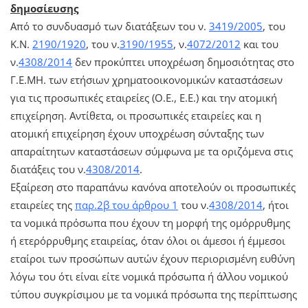
δημοσίευσης
Από το συνδυασμό των διατάξεων του ν.
3419/2005
, του
Κ.Ν.
2190/1920
, του ν.
3190/1955
, ν.
4072/2012
και του
ν.
4308/2014
δεν προκύπτει υποχρέωση δημοσιότητας στο
Γ.Ε.ΜΗ. των ετήσιων χρηματοοικονομικών καταστάσεων
για τις προσωπικές εταιρείες (Ο.Ε., Ε.Ε.) και την ατομική
επιχείρηση. Αντίθετα, οι προσωπικές εταιρείες και η
ατομική επιχείρηση έχουν υποχρέωση σύνταξης των
απαραίτητων καταστάσεων σύμφωνα με τα οριζόμενα στις
διατάξεις του ν.
4308/2014
.
Εξαίρεση στο παραπάνω κανόνα αποτελούν οι προσωπικές
εταιρείες της
παρ.2β του άρθρου 1
του ν.
4308/2014
, ήτοι
τα νομικά πρόσωπα που έχουν τη μορφή της ομόρρυθμης
ή ετερόρρυθμης εταιρείας, όταν όλοι οι άμεσοι ή έμμεσοι
εταίροι των προσώπων αυτών έχουν περιορισμένη ευθύνη
λόγω του ότι είναι είτε νομικά πρόσωπα ή άλλου νομικού
τύπου συγκρίσιμου με τα νομικά πρόσωπα της περίπτωσης