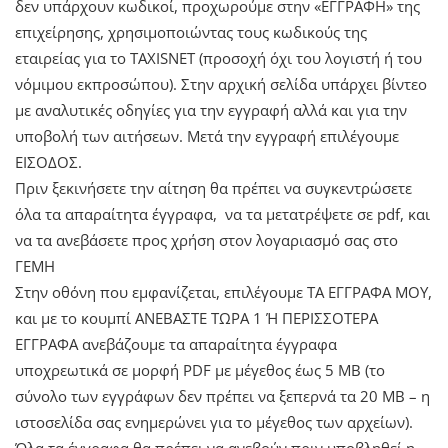
δεν υπάρχουν κωδικοί, προχωρούμε στην «ΕΓΓΡΑΦΗ» της
επιχείρησης, χρησιμοποιώντας τους κωδικούς της
εταιρείας για το TAXISNET (προσοχή όχι του λογιστή ή του
νόμιμου εκπροσώπου). Στην αρχική σελίδα υπάρχει βίντεο
με αναλυτικές οδηγίες για την εγγραφή αλλά και για την
υποβολή των αιτήσεων. Μετά την εγγραφή επιλέγουμε
ΕΙΣΟΔΟΣ.
Πριν ξεκινήσετε την αίτηση θα πρέπει να συγκεντρώσετε
όλα τα απαραίτητα έγγραφα, να τα μετατρέψετε σε
pdf,
και
να τα ανεβάσετε προς χρήση στον λογαριασμό σας στο
ΓΕΜΗ
Στην οθόνη που εμφανίζεται, επιλέγουμε ΤΑ ΕΓΓΡΑΦΑ ΜΟΥ,
και με το κουμπί ΑΝΕΒΑΣΤΕ ΤΩΡΑ 1 Ή ΠΕΡΙΣΣΟΤΕΡΑ
ΕΓΓΡΑΦΑ ανεβάζουμε τα απαραίτητα έγγραφα
υποχρεωτικά σε μορφή PDF με μέγεθος έως 5 ΜΒ (το
σύνολο των εγγράφων δεν πρέπει να ξεπερνά τα 20 ΜΒ – η
ιστοσελίδα σας ενημερώνει για το μέγεθος των αρχείων).
Όλα τα έγγραφα θα πρέπει να ανεβούν πριν υποβληθεί η