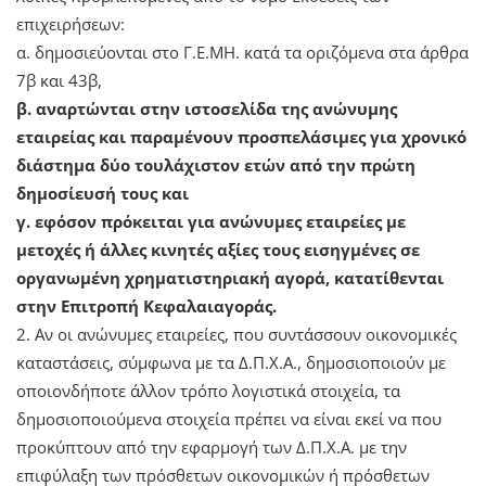
επιχειρήσεων:
α. δηµοσιεύονται στο Γ.Ε.ΜΗ. κατά τα οριζόμενα στα άρθρα
7β και 43β,
β. αναρτώνται στην ιστοσελίδα της ανώνυμης
εταιρείας και παραμένουν προσπελάσιμες για χρονικό
διάστημα δύο τουλάχιστον ετών από την πρώτη
δηµοσίευσή τους και
γ. εφόσον πρόκειται για ανώνυμες εταιρείες µε
µετοχές ή άλλες κινητές αξίες τους εισηγμένες σε
οργανωμένη χρηματιστηριακή αγορά, κατατίθενται
στην Επιτροπή Κεφαλαιαγοράς.
2. Αν οι ανώνυμες εταιρείες, που συντάσσουν οικονομικές
καταστάσεις, σύμφωνα µε τα Δ.Π.Χ.Α., δηµοσιοποιούν µε
οποιονδήποτε άλλον τρόπο λογιστικά στοιχεία, τα
δηµοσιοποιούµενα στοιχεία πρέπει να είναι εκεί να που
προκύπτουν από την εφαρμογή των Δ.Π.Χ.Α. µε την
επιφύλαξη των πρόσθετων οικονομικών ή πρόσθετων