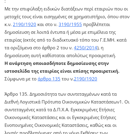
:
Με την επιφύλαξη ειδικών διατάξεων περί εταιριών που οι
μετοχές τους είναι εισηγμένες σε χρηματιστήριο, όπου στον
κ.ν.
2190/1920
και στο ν.
3190/1955
προβλέπεται
δημοσίευση σε λοιπά έντυπα ή μέσα με επιμέλεια της
εταιρίας (εκτός από το διαδικτυακό τόπο του Γ.Ε.ΜΗ. κατά
τα οριζόμενα στο άρθρο 2 του ν.
4250/2014
), η
δημοσίευση αυτή καθίσταται απολύτως προαιρετική.
H ανάρτηση οποιασδήποτε δημοσίευσης στην
ιστοσελίδα της εταιρίας είναι επίσης προαιρετική.
Σύμφωνα με το
άρθρο 135
του ν.
2190/1920
Άρθρο 135. Δημοσιότητα των συντεταγμένων κατά τα
Διεθνή Λογιστικά Πρότυπα Οικονομικών Καταστάσεων1. Οι
συντεταγμένες κατά τα Δ.Π.Χ.Α. Εγκεκριμένες Ετήσιες
Οικονομικές Καταστάσεις και οι Εγκεκριμένες Ετήσιες
Ενοποιημένες Οικονομικές Καταστάσεις, καθώς και οι
λοιπές προβλεπόμενες από το νόμο Εκθέσεις των