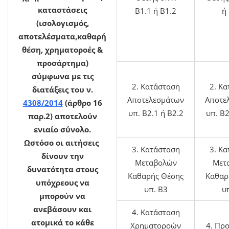
καταστάσεις
Β1.1 ή Β1.2
ή
(ισολογισμός,
αποτελέσματα,καθαρή
θέση, χρηματοροές &
προσάρτημα)
σύμφωνα με τις
2. Κατάσταση
2. Κ
διατάξεις του ν.
Αποτελεσμάτων
Αποτε
4308/2014
(άρθρο 16
υπ. Β2.1 ή Β2.2
υπ. Β2
παρ.2) αποτελούν
ενιαίο σύνολο.
Ωστόσο οι αιτήσεις
3. Κατάσταση
3.
Κα
δίνουν την
Μεταβολών
Μετ
δυνατότητα στους
Καθαρής Θέσης
Καθαρ
υπόχρεους να
υπ.
Β3
υ
μπορούν να
ανεβάσουν και
4. Κατάσταση
ατομικά το κάθε
Χρηματοροών
4. Πρ