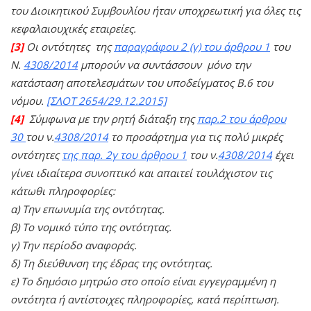
του Διοικητικού Συμβουλίου ήταν υποχρεωτική για όλες τις
κεφαλαιουχικές εταιρείες.
[3]
Οι οντότητες της
παραγράφου 2 (γ) του άρθρου 1
του
Ν.
4308/2014
μπορούν να συντάσσουν μόνο την
κατάσταση αποτελεσμάτων του υποδείγματος Β.6 του
νόμου.
[ΣΛΟΤ 2654/29.12.2015]
[4]
Σύμφωνα με την ρητή διάταξη της
παρ.2 του άρθρου
30
του ν.
4308/2014
το προσάρτημα για τις πολύ μικρές
οντότητες
της παρ. 2γ του άρθρου 1
του ν.
4308/2014
έχει
γίνει ιδιαίτερα συνοπτικό και απαιτεί τουλάχιστον τις
κάτωθι πληροφορίες:
α) Την επωνυμία της οντότητας.
β) Το νομικό τύπο της οντότητας.
γ) Την περίοδο αναφοράς.
δ) Τη διεύθυνση της έδρας της οντότητας.
ε) Το δημόσιο μητρώο στο οποίο είναι εγγεγραμμένη η
οντότητα ή αντίστοιχες πληροφορίες, κατά περίπτωση.