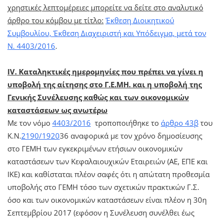
χρηστικές λεπτομέρειες μπορείτε να δείτε στο αναλυτικό
άρθρο του κόμβου με τίτλο:
Έκθεση Διοικητικού
Συμβουλίου, Έκθεση Διαχειριστή και Υπόδειγμα, μετά τον
Ν.
4403/2016
.
IV. Καταληκτικές ημερομηνίες που πρέπει να γίνει η
υποβολή της αίτησης στο Γ.Ε.ΜΗ. και η υποβολή της
Γενικής Συνέλευσης καθώς και των οικονομικών
καταστάσεων ως ανωτέρω
Με τον νόμο
4403/2016
τροποποιήθηκε το
άρθρο 43β
του
Κ.Ν.
2190/1920
36 αναφορικά με τον χρόνο δημοσίευσης
στο ΓΕΜΗ των εγκεκριμένων ετήσιων οικονομικών
καταστάσεων των Κεφαλαιουχικών Εταιρειών (ΑΕ, ΕΠΕ και
ΙΚΕ) και καθίσταται πλέον σαφές ότι η απώτατη προθεσμία
υποβολής στο ΓΕΜΗ τόσο των σχετικών πρακτικών Γ.Σ.
όσο και των οικονομικών καταστάσεων είναι πλέον η 30η
Σεπτεμβρίου 2017 (εφόσον η Συνέλευση συνέλθει έως