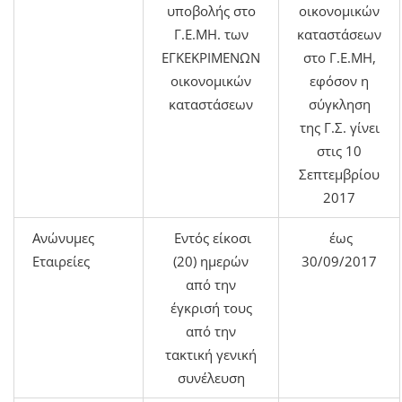
υποβολής στο
οικονομικών
Γ.Ε.ΜΗ. των
καταστάσεων
ΕΓΚΕΚΡΙΜΕΝΩΝ
στο Γ.Ε.ΜΗ,
οικονομικών
εφόσον η
καταστάσεων
σύγκληση
της Γ.Σ. γίνει
στις 10
Σεπτεμβρίου
2017
Ανώνυμες
Εντός είκοσι
έως
Εταιρείες
(20) ημερών
30/09/2017
από την
έγκρισή τους
από την
τακτική γενική
συνέλευση