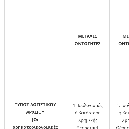
ΜΕΓΑΛΕΣ
ΜΕ
ΟΝΤΟΤΗΤΕΣ
ΟΝΤ
ΤΥΠΟΣ ΛΟΓΙΣΤΙΚΟΥ
1. Ισολογισμός
1. Ισ
ΑΡΧΕΙΟΥ
ή Κατάσταση
ή Κα
[Οι
Χρημ/κής
Χρ
χρηματοοικονομικές
Θέσης υπ4.
Θέσης