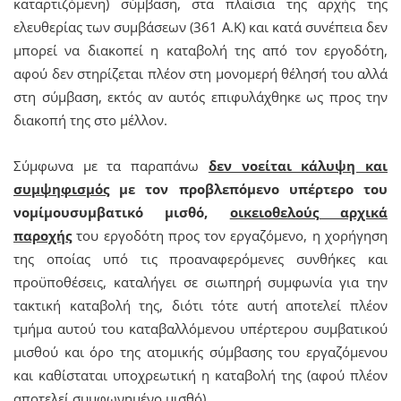
καταρτιζόμενη) σύμβαση, στα πλαίσια της αρχής της
ελευθερίας των συμβάσεων (361 Α.Κ) και κατά συνέπεια δεν
μπορεί να διακοπεί η καταβολή της από τον εργοδότη,
αφού δεν στηρίζεται πλέον στη μονομερή θέλησή του αλλά
στη σύμβαση, εκτός αν αυτός επιφυλάχθηκε ως προς την
διακοπή της στο μέλλον.
Σύμφωνα με τα παραπάνω
δεν νοείται κάλυψη και
συμψηφισμός
με τον προβλεπόμενο υπέρτερο του
νομίμουσυμβατικό μισθό,
οικειοθελούς αρχικά
παροχής
του εργοδότη προς τον εργαζόμενο, η χορήγηση
της οποίας υπό τις προαναφερόμενες συνθήκες και
προϋποθέσεις, καταλήγει σε σιωπηρή συμφωνία για την
τακτική καταβολή της, διότι τότε αυτή αποτελεί πλέον
τμήμα αυτού του καταβαλλόμενου υπέρτερου συμβατικού
μισθού και όρο της ατομικής σύμβασης του εργαζόμενου
και καθίσταται υποχρεωτική η καταβολή της (αφού πλέον
αποτελεί συμφωνημένο μισθό).