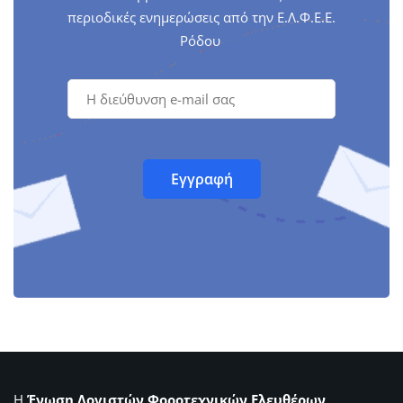
περιοδικές ενημερώσεις από την Ε.Λ.Φ.Ε.Ε.
Ρόδου
Η
Ένωση Λογιστών Φοροτεχνικών Ελευθέρων