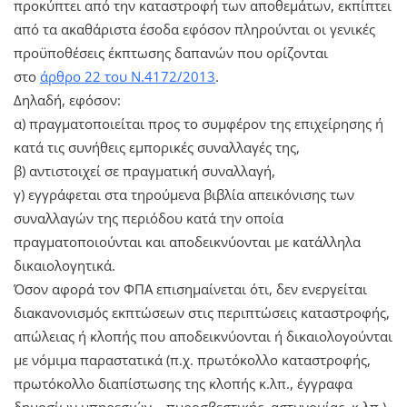
προκύπτει από την καταστροφή των αποθεμάτων, εκπίπτει
από τα ακαθάριστα έσοδα εφόσον πληρούνται οι γενικές
προϋποθέσεις έκπτωσης δαπανών που ορίζονται
στο
άρθρο 22 του Ν.4172/2013
.
Δηλαδή, εφόσον:
α) πραγματοποιείται προς το συμφέρον της επιχείρησης ή
κατά τις συνήθεις εμπορικές συναλλαγές της,
β) αντιστοιχεί σε πραγματική συναλλαγή,
γ) εγγράφεται στα τηρούμενα βιβλία απεικόνισης των
συναλλαγών της περιόδου κατά την οποία
πραγματοποιούνται και αποδεικνύονται με κατάλληλα
δικαιολογητικά.
Όσον αφορά τον ΦΠΑ επισημαίνεται ότι, δεν ενεργείται
διακανονισμός εκπτώσεων στις περιπτώσεις καταστροφής,
απώλειας ή κλοπής που αποδεικνύονται ή δικαιολογούνται
με νόμιμα παραστατικά (π.χ. πρωτόκολλο καταστροφής,
πρωτόκολλο διαπίστωσης της κλοπής κ.λπ., έγγραφα
δημοσίων υπηρεσιών – πυροσβεστικής, αστυνομίας, κ.λπ.),