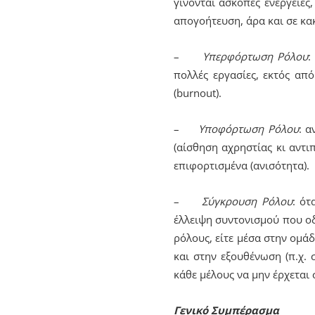
γίνονται άσκοπες ενέργειες
απογοήτευση, άρα και σε κα
–
Υπερφόρτωση Ρόλου
:
πολλές εργασίες, εκτός απ
(burnout).
–
Υποφόρτωση Ρόλου
: α
(αίσθηση αχρηστίας κι αντι
επιφορτισμένα (ανισότητα).
–
Σύγκρουση Ρόλου
: ότ
έλλειψη συντονισμού που οδ
ρόλους, είτε μέσα στην ομάδ
και στην εξουθένωση (π.χ. 
κάθε μέλους να μην έρχεται 
Γενικό Συμπέρασμα