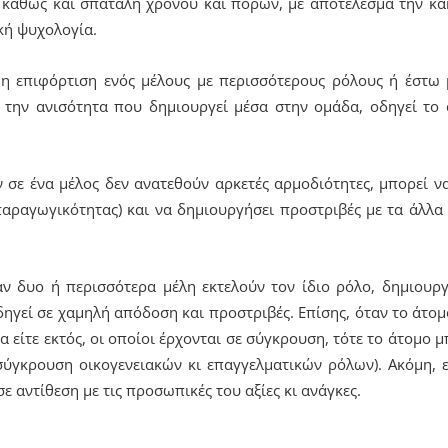
, καθώς και σπατάλη χρόνου και πόρων, με αποτέλεσμα την κ
κή ψυχολογία.
 η επιφόρτιση ενός μέλους με περισσότερους ρόλους ή έστω 
ό την ανισότητα που δημιουργεί μέσα στην ομάδα, οδηγεί το
ν σε ένα μέλος δεν ανατεθούν αρκετές αρμοδιότητες, μπορεί ν
παραγωγικότητας) και να δημιουργήσει προστριβές με τα άλλα
αν δυο ή περισσότερα μέλη εκτελούν τον ίδιο ρόλο, δημιουρ
ηγεί σε χαμηλή απόδοση και προστριβές. Επίσης, όταν το άτομο 
α είτε εκτός, οι οποίοι έρχονται σε σύγκρουση, τότε το άτομο 
σύγκρουση οικογενειακών κι επαγγελματικών ρόλων). Ακόμη, 
σε αντίθεση με τις προσωπικές του αξίες κι ανάγκες.