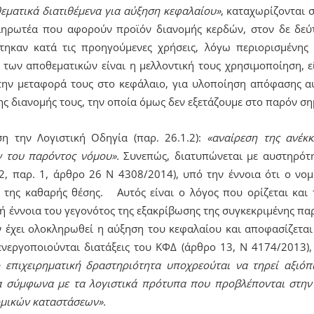
εματικά διατιθέμενα για αύξηση κεφαλαίου»
, καταχωρίζονται 
ληρωτέα που αφορούν προϊόν διανομής κερδών, στον δε δεύ
τηκαν κατά τις προηγούμενες χρήσεις, λόγω περιορισμένης 
των αποθεματικών είναι η μελλοντική τους χρησιμοποίηση, ε
 την μεταφορά τους στο κεφάλαιο, για υλοποίηση απόφασης αύ
ς διανομής τους, την οποία όμως δεν εξετάζουμε στο παρόν ση
ση την Λογιστική Οδηγία (παρ. 26.1.2):
«αναίρεση της ανέκ
 του παρόντος νόμου».
Συνεπώς, διατυπώνεται με αυστηρότη
2, παρ. 1, άρθρο 26 Ν 4308/2014), υπό την έννοια ότι ο νο
 της καθαρής θέσης. Αυτός είναι ο λόγος που ορίζεται και
ή έννοια του γεγονότος της εξακρίβωσης της συγκεκριμένης παρά
 έχει ολοκληρωθεί η αύξηση του κεφαλαίου και αποφασίζεται 
ενεργοποιούνται διατάξεις του ΚΦΔ (άρθρο 13, Ν 4174/2013)
επιχειρηματική δραστηριότητα υποχρεούται να τηρεί αξιόπι
α σύμφωνα με τα λογιστικά πρότυπα που προβλέπονται στην 
μικών καταστάσεων».