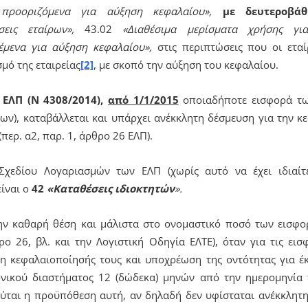
προοριζόμενα για αύξηση κεφαλαίου»,
με δευτεροβάθ
σεις εταίρων»,
43.02
«Διαθέσιμα μερίσματα χρήσης γ
έμενα για αύξηση κεφαλαίου»,
στις περιπτώσεις που οι εταί
μό της εταιρείας
[2]
, με σκοπό την αύξηση του κεφαλαίου.
 ΕΛΠ (Ν 4308/2014),
από 1/1/2015
οποιαδήποτε εισφορά των
ων), καταβάλλεται και υπάρχει ανέκκλητη δέσμευση για την κ
περ. α2, παρ. 1, άρθρο 26 ΕΛΠ).
Σχεδίου Λογαριασμών των ΕΛΠ (χωρίς αυτό να έχει ιδιαίτ
ίναι ο
42
«Καταθέσεις ιδιοκτητών
».
ν καθαρή θέση και μάλιστα στο ονομαστικό ποσό των εισφορ
ο 26, βλ. και την Λογιστική Οδηγία ΕΛΤΕ), όταν για τις εισ
η κεφαλαιοποίησής τους και υποχρέωση της οντότητας για 
χρονικού διαστήματος 12 (δώδεκα) μηνών από την ημερομηνία 
ύται η προϋπόθεση αυτή, αν δηλαδή δεν υφίσταται ανέκκλητη