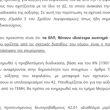
ους που σχετίζονται με το ίδιο το ΔΣ, το οποίο ανακαλεί τ
ιαδικασία της αύξησης. Σε αυτή την περίπτωση, τα σχετικά πο
ωσης
(Ομάδα 5 του Σχεδίου Λογαριασμών),
όπως ήδη σημε
δικαιούχους.
ου προκύπτει είναι ότι
τα ΕΛΠ, θέτουν ιδιαίτερα αυστηρό
υ ορίζεται από τις σχετικές διατάξεις του νόμου, είναι η π
τάστασης της επιχείρησης.
ληρωθεί η προβλεπόμενη διαδικασία, βάσει και του ΚΝ 2190/
 αναφέρονται στην δημοσιότητα των στοιχείων – άρθρο 7β
ές αύξησης του κεφαλαίου, με μεταφορά των σχετικώ
σουν οι υπολογαριασμοί του 42. Υπενθυμίζεται ότι για την αύξ
 από το ΓΕΜΗ, θα πρέπει να ενημερωθεί και το τμήμα Μητρώ
ς προτεινόμενους δευτεροβάθμιους 42.01
«Διαθέσιμα μερ