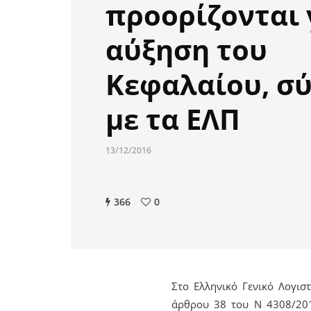
προορίζονται 
αύξηση του
Κεφαλαίου, σ
με τα ΕΛΠ
13/12/2016
366
0
Στο Ελληνικό Γενικό Λογισ
άρθρου 38 του Ν 4308/201