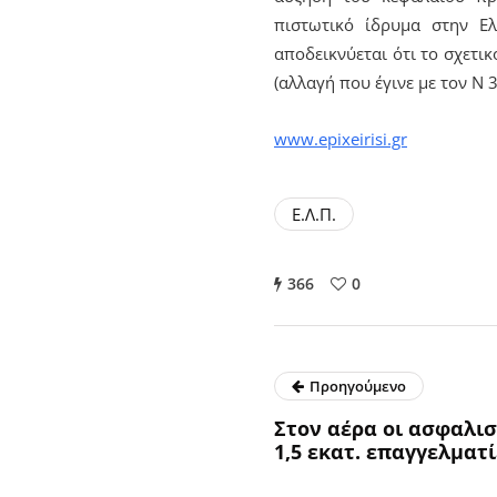
πιστωτικό ίδρυμα στην Ε
αποδεικνύεται ότι το σχετι
(αλλαγή που έγινε με τον Ν 
www.epixeirisi.gr
Ε.Λ.Π.
366
0
Προηγούμενο
Στον αέρα οι ασφαλισ
1,5 εκατ. επαγγελματί