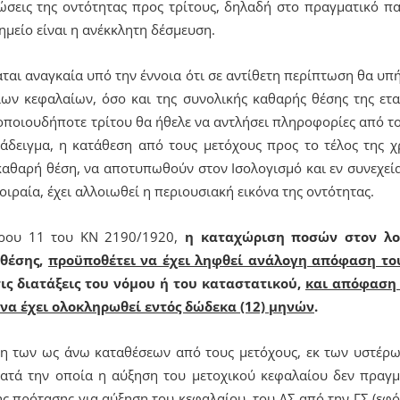
ώσεις της οντότητας προς τρίτους, δηλαδή στο πραγματικό πα
ημείο είναι η ανέκκλητη δέσμευση.
αι αναγκαία υπό την έννοια ότι σε αντίθετη περίπτωση θα υπ
ίων κεφαλαίων, όσο και της συνολικής καθαρής θέσης της ετα
οιουδήποτε τρίτου θα ήθελε να αντλήσει πληροφορίες από τον
ράδειγμα, η κατάθεση από τους μετόχους προς το τέλος της χ
αθαρή θέση, να αποτυπωθούν στον Ισολογισμό και εν συνεχεί
οιραία, έχει αλλοιωθεί η περιουσιακή εικόνα της οντότητας.
θρου 11 του ΚΝ 2190/1920,
η καταχώριση ποσών στον λ
 θέσης,
προϋποθέτει να έχει ληφθεί ανάλογη απόφαση του
ις διατάξεις του νόμου ή του καταστατικού,
και απόφαση 
 να έχει ολοκληρωθεί εντός δώδεκα (12) μηνών
.
η των ως άνω καταθέσεων από τους μετόχους, εκ των υστέρων
ατά την οποία η αύξηση του μετοχικού κεφαλαίου δεν πραγμ
ς πρότασης για αύξηση του κεφαλαίου, του ΔΣ από την ΓΣ (εφό