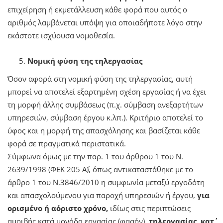
επιχείρηση ή εκμετάλλευση κάθε φορά που αυτός ο
αριθμός λαμβάνεται υπόψη για οποιαδήποτε λόγο στην
εκάστοτε ισχύουσα νομοθεσία.
Νομική φύση της τηλεργασίας
Όσον αφορά στη νομική φύση της τηλεργασίας, αυτή
μπορεί να αποτελεί εξαρτημένη σχέση εργασίας ή να έχει
τη μορφή άλλης συμβάσεως (π.χ. σύμβαση ανεξαρτήτων
υπηρεσιών, σύμβαση έργου κ.λπ.). Κριτήριο αποτελεί το
ύφος και η μορφή της απασχόλησης και βασίζεται κάθε
φορά σε πραγματικά περιστατικά.
Σύμφωνα όμως με την παρ. 1 του άρθρου 1 του Ν.
2639/1998 (ΦΕΚ 205 Α΄), όπως αντικαταστάθηκε με το
άρθρο 1 του Ν.3846/2010 η συμφωνία μεταξύ εργοδότη
και απασχολούμενου για παροχή υπηρεσιών ή έργου,
για
ορισμένο ή αόριστο χρόνο,
ιδίως στις περιπτώσεις
αμοιβής κατά μονάδα εργασίας (φασόν),
τηλεργασίας, κατ΄