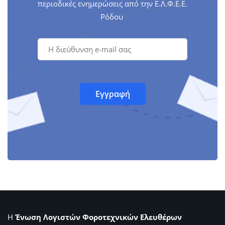
περιοδικές ενημερώσεις από την Ε.Λ.Φ.Ε.Ε.
Ρόδου
Η
Ένωση Λογιστών Φοροτεχνικών Ελευθέρων