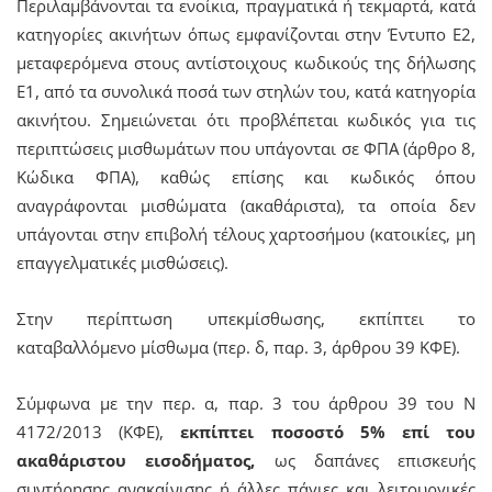
Περιλαμβάνονται τα ενοίκια, πραγματικά ή τεκμαρτά, κατά
κατηγορίες ακινήτων όπως εμφανίζονται στην Έντυπο Ε2,
μεταφερόμενα στους αντίστοιχους κωδικούς της δήλωσης
Ε1, από τα συνολικά ποσά των στηλών του, κατά κατηγορία
ακινήτου. Σημειώνεται ότι προβλέπεται κωδικός για τις
περιπτώσεις μισθωμάτων που υπάγονται σε ΦΠΑ (άρθρο 8,
Κώδικα ΦΠΑ), καθώς επίσης και κωδικός όπου
αναγράφονται μισθώματα (ακαθάριστα), τα οποία δεν
υπάγονται στην επιβολή τέλους χαρτοσήμου (κατοικίες, μη
επαγγελματικές μισθώσεις).
Στην περίπτωση υπεκμίσθωσης, εκπίπτει το
καταβαλλόμενο μίσθωμα (περ. δ, παρ. 3, άρθρου 39 ΚΦΕ).
Σύμφωνα με την περ. α, παρ. 3 του άρθρου 39 του Ν
4172/2013 (ΚΦΕ),
εκπίπτει ποσοστό 5% επί του
ακαθάριστου εισοδήματος,
ως δαπάνες επισκευής
συντήρησης ανακαίνισης ή άλλες πάγιες και λειτουργικές