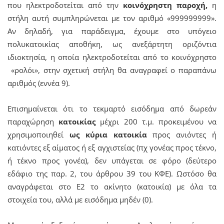
που ηλεκτροδοτείται από την
κοινόχρηστη παροχή,
η
στήλη αυτή συμπληρώνεται με τον αριθμό «999999999».
Αν δηλαδή, για παράδειγμα, έχουμε στο υπόγειο
πολυκατοικίας αποθήκη, ως ανεξάρτητη οριζόντια
ιδιοκτησία, η οποία ηλεκτροδοτείται από το κοινόχρηστο
«ρολόι», στην σχετική στήλη θα αναγραφεί ο παραπάνω
αριθμός (εννέα 9).
Επισημαίνεται ότι το τεκμαρτό εισόδημα από δωρεάν
παραχώρηση
κατοικίας
μέχρι 200 τ.μ. προκειμένου να
χρησιμοποιηθεί
ως κύρια κατοικία
προς ανιόντες ή
κατιόντες εξ αίματος ή εξ αγχιστείας (πχ γονέας προς τέκνο,
ή τέκνο προς γονέα), δεν υπάγεται σε φόρο (δεύτερο
εδάφιο της παρ. 2, του άρθρου 39 του ΚΦΕ). Ωστόσο θα
αναγράφεται στο Ε2 το ακίνητο (κατοικία) με όλα τα
στοιχεία του, αλλά με εισόδημα μηδέν (0).