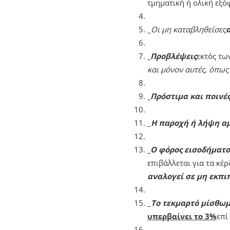
τμηματική ή ολική εξ
_
Οι μη καταβληθείσες
_
Προβλέψεις
εκτός τω
και μόνον αυτές, όπως 
_
Πρόστιμα και ποινές
_
Η παροχή ή λήψη αμ
_
Ο φόρος εισοδήματο
επιβάλλεται για τα κέ
αναλογεί σε μη εκπι
_
Το τεκμαρτό μίσθωμ
υπερβαίνει το 3%
επί