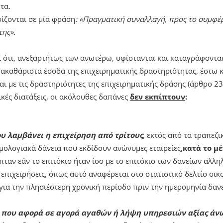
τα.
ίζονται σε μία φράση
: «Πραγματική συναλλαγή, προς το συμφέρ
της».
 ότι, ανεξαρτήτως των ανωτέρω, υφίστανται και καταγράφοντα
 ακαθάριστα έσοδα της επιχειρηματικής δραστηριότητας, έστω κ
ται με τις δραστηριότητες της επιχειρηματικής δράσης (άρθρο 23
ικές διατάξεις, οι ακόλουθες δαπάνες
δεν εκπίπτουν
:
ου λαμβάνει η επιχείρηση από τρίτους
, εκτός από τα τραπεζι
ομολογιακά δάνεια που εκδίδουν ανώνυμες εταιρείες,
κατά το μ
ταν εάν το επιτόκιο ήταν ίσο με το επιτόκιο των δανείων αλ
επιχειρήσεις, όπως αυτό αναφέρεται στο στατιστικό δελτίο οικ
για την πλησιέστερη χρονική περίοδο πριν την ημερομηνία δαν
η που αφορά σε αγορά αγαθών ή λήψη υπηρεσιών αξίας άν