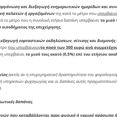
ν οργάνωση και διεξαγωγή ενημερωτικών ημερίδων και συ
ονή πελατών ή εργαζομένων
της κατά το μέτρο που
υπερβαίν
τά το μέτρο που η συνολική ετήσια δαπάνη υπερβαίνει
το μισό 
 εισοδήματος της επιχείρησης.
διεξαγωγή εορταστικών εκδηλώσεων, σίτισης και διαμονής
έτρο
που υπερβαίνουν
το ποσό των 300 ευρώ ανά συμμετέχο
νη υπερβαίνει
το μισό τοις εκατό (0,5%) επί του ετήσιου ακ
ίας
(εκτός αν η επιχειρηματική δραστηριότητα του φορολογούμ
ή υπηρεσιών ψυχαγωγίας και οι δαπάνες αυτές πραγματοποιούν
)
.
ωτικές δαπάνες.
νών που καταβάλλονται προς φυσικό ή νομικό πρόσωπο ή