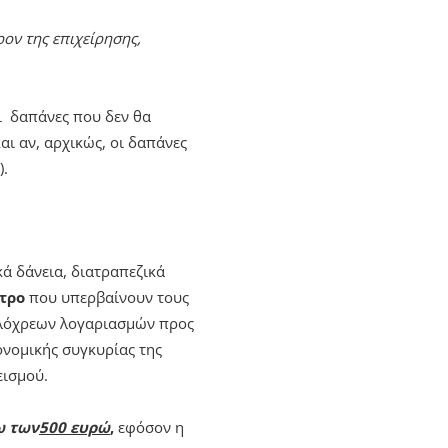
ον της επιχείρησης,
ι δαπάνες που δεν θα
αι αν, αρχικώς, οι δαπάνες
).
κά δάνεια, διατραπεζικά
έτρο
που υπερβαίνουν τους
ληλόχρεων λογαριασμών προς
ονομικής συγκυρίας της
εισμού.
ω των
500 ευρώ
,
εφόσον η