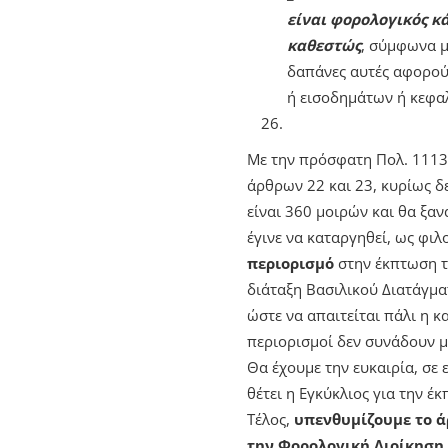
είναι φορολογικός κ
καθεστώς
, σύμφωνα μ
δαπάνες αυτές αφορού
ή εισοδημάτων ή κεφα
Με την πρόσφατη Πολ. 1113
άρθρων 22 και 23, κυρίως δ
είναι 360 μοιρών και θα ξαν
έγινε να καταργηθεί, ως φι
περιορισμό
στην έκπτωση τ
διάταξη Βασιλικού Διατάγμα
ώστε να απαιτείται πάλι η κ
περιορισμοί δεν συνάδουν μ
Θα έχουμε την ευκαιρία, σε
θέτει η Εγκύκλιος για την 
Τέλος,
υπενθυμίζουμε το άρ
την Φορολογική Διοίκηση,