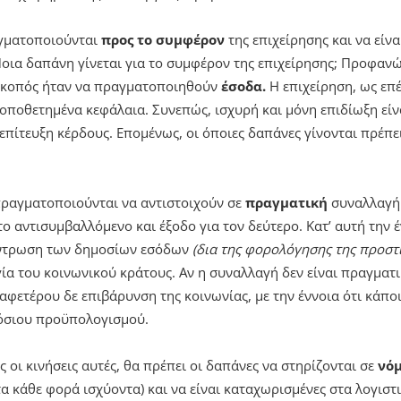
γματοποιούνται
προς το συμφέρον
της επιχείρησης και να είν
Ποια δαπάνη γίνεται για το συμφέρον της επιχείρησης; Προφανώ
 σκοπός ήταν να πραγματοποιηθούν
έσοδα.
Η επιχείρηση, ως επ
ποθετημένα κεφάλαια. Συνεπώς, ισχυρή και μόνη επιδίωξη είν
επίτευξη κέρδους. Επομένως, οι όποιες δαπάνες γίνονται πρέπει
ραγματοποιούνται να αντιστοιχούν σε
πραγματική
συναλλαγή
ο αντισυμβαλλόμενο και έξοδο για τον δεύτερο. Κατ’ αυτή την 
έντρωση των δημοσίων εσόδων
(δια της φορολόγησης της προστι
ία του κοινωνικού κράτους. Αν η συναλλαγή δεν είναι πραγματι
φετέρου δε επιβάρυνση της κοινωνίας, με την έννοια ότι κάποι
μόσιου προϋπολογισμού.
ες οι κινήσεις αυτές, θα πρέπει οι δαπάνες να στηρίζονται σε
νό
α κάθε φορά ισχύοντα) και να είναι καταχωρισμένες στα λογιστ