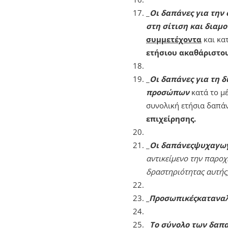
_
Οι δαπάνες για τη
στη σίτιση και διαμ
συμμετέχοντα
και κα
ετήσιου ακαθάριστου
_
Οι δαπάνες για τη 
προσώπων
κατά το μ
συνολική ετήσια δαπά
επιχείρησης.
_
Οι δαπάνες
ψυχαγωγ
αντικείμενο την παροχ
δραστηριότητας αυτής
_
Προσωπικές
καταναλ
_
Το σύνολο των δαπα