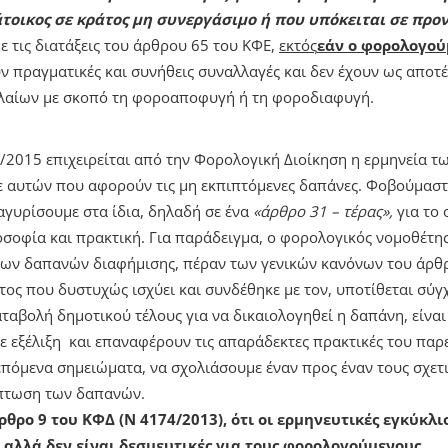
άτοικος σε κράτος μη συνεργάσιμο ή που υπόκειται σε προ
ε τις διατάξεις του άρθρου 65 του ΚΦΕ,
εκτός
εάν ο φορολογού
ν πραγματικές και συνήθεις συναλλαγές και δεν έχουν ως απο
λαίων με σκοπό τη φοροαποφυγή ή τη φοροδιαφυγή.
/2015 επιχειρείται από την Φορολογική Διοίκηση η ερμηνεία 
ε αυτών που αφορούν τις μη εκπιπτόμενες δαπάνες. Φοβούμαστ
αγυρίσουμε στα ίδια, δηλαδή σε ένα
«άρθρο 31 – τέρας»,
για το 
λοσοφία και πρακτική. Για παράδειγμα, ο φορολογικός νομοθέτη
ων δαπανών διαφήμισης, πέραν των γενικών κανόνων του άρθ
τος που δυστυχώς ισχύει και συνδέθηκε με τον, υποτίθεται σύγ
αταβολή δημοτικού τέλους για να δικαιολογηθεί η δαπάνη, είναι 
ε εξέλιξη και επαναφέρουν τις απαράδεκτες πρακτικές του παρ
 επόμενα σημειώματα, να σχολιάσουμε έναν προς έναν τους σχε
έκπτωση των δαπανών.
θρο 9 του ΚΦΔ (Ν 4174/2013), ότι οι ερμηνευτικές εγκύκλιο
 αλλά δεν είναι δεσμευτικές για τους φορολογούμενους
.