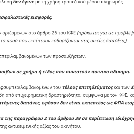
όφληση
δεν έγινε
με τη χρήση τραπεζικού μέσου πληρωμής.
ασφαλιστικές εισφορές
.
ν οριζομένων στο άρθρο 26 του ΚΦΕ
(πρόκειται για τις προβλέ
τα ποσά που εκπίπτουν καθορίζονται στις οικείες διατάξεις).
,
περιλαμβανομένων των προσαυξήσεων.
οιβών σε χρήμα ή είδος που συνιστούν
ποινικό αδίκημα
.
ς
,
συμπεριλαμβανομένων του
τέλους επιτηδεύματος
και των
έ
ρδη από επιχειρηματική δραστηριότητα, σύμφωνα με τον ΚΦΕ, κ
πτόμενες δαπάνες, εφόσον δεν είναι εκπεστέος ως ΦΠΑ εισρ
α της παραγράφου 2 του άρθρου 39
σε περίπτωση ιδιόχρη
 της αντικειμενικής αξίας του ακινήτου,