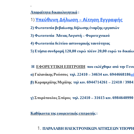
Απαραίτητα δικαιολογητικά
:
1)
Υπεύθυνη Δήλωση – Αίτηση Εγγραφής
2) Φωτοτυπία βεβαίωσης δήλωσης έναρξης εργασιών
3) Φωτοτυπία Άδειας Λογιστή – Φοροτεχνικού
4) Φωτοτυπία δελτίου αστυνομικής ταυτότητας
5) Ετήσια συνδρομή 120,00 ευρώ πλέον 20,00 ευρώ το δικαί
Η
ΕΦΟΡΕΥΤΙΚΗ ΕΠΙΤΡΟΠΗ
που εκλέχθηκε από την Γενι
α
) Γαλανάκης Ρούσσος
τηλ. 22410 – 34634 κιν. 6944668186
a
β)
Κ
a
ραμιχάλης Μιχάλης
τηλ κιν. 6944714261 – 22410 / 3984
γ)
Σπυρόπουλος Σπύρος
τηλ. 22410 – 31615 κιν. 698464099
Καθήκοντα της εφορευτικής επιτροπής
:
ΠΑΡΑΛΑΒΗ ΗΛΕΚΤΡΟΝΙΚΩΝ ΑΙΤΗΣΕΩΝ ΥΠΟΨΗ