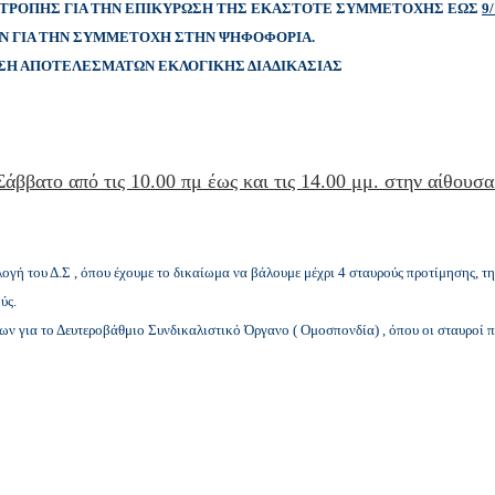
ΤΡΟΠΗΣ ΓΙΑ ΤΗΝ ΕΠΙΚΥΡΩΣΗ ΤΗΣ ΕΚΑΣΤΟΤΕ ΣΥΜΜΕΤΟΧΗΣ ΕΩΣ
9/
Ν ΓΙΑ ΤΗΝ ΣΥΜΜΕΤΟΧΗ ΣΤΗΝ ΨΗΦΟΦΟΡΙΑ.
ΣΗ ΑΠΟΤΕΛΕΣΜΑΤΩΝ ΕΚΛΟΓΙΚΗΣ ΔΙΑΔΙΚΑΣΙΑΣ
άββατο από τις 10.00 πμ έως και τις 14.00 μμ. στην αίθουσα
ογή του Δ.Σ , όπου έχουμε το δικαίωμα να βάλουμε μέχρι 4 σταυρούς προτίμησης, τ
ύς.
πων για το Δευτεροβάθμιο Συνδικαλιστικό Όργανο ( Ομοσπονδία) , όπου οι σταυροί 