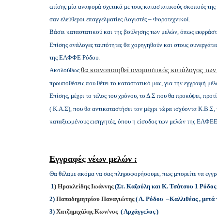
επίσης μία αναφορά σχετικά με τους καταστατικούς σκοπούς της
σαν ελεύθεροι επαγγελματίες Λογιστές – Φοροτεχνικοί.
Βάσει καταστατικού και της βούλησης των μελών, όπως εκφράστη
Επίσης ανάλογες ταυτότητες θα χορηγηθούν και στους συνεργάτες 
της ΕΛΦΦΕ Ρόδου.
θα κοινοποιηθεί ονομαστικός κατάλογος των 
Ακολούθως
προυποθέσεις που θέτει το καταστατικό μας, για την εγγραφή μέλ
Επίσης, μέχρι το τέλος του χρόνου, το Δ.Σ που θα προκύψει, προτ
( Κ.Α.Σ), που θα αντικαταστήσει τον μέχρι τώρα ισχύοντα Κ.Β.
καταξιωμένους εισηγητές, όπου η είσοδος των μελών της ΕΛΦΕΕ 
Εγγραφές νέων μελών :
Θα θέλαμε ακόμα να σας πληροφορήσουμε, πως μπορείτε να εγγ
1
) Ηρακλείδης Ιωάννης
(Στ. Καζούλη και Κ. Τσάτσου 1 Ρόδος 
2)
Παπαδημητρίου Παναγιώτης
( Λ. Ρόδου –Καλλιθέας , μετά
3)
Χατζημιχάλης Κων/νος
( Αρχάγγελος )