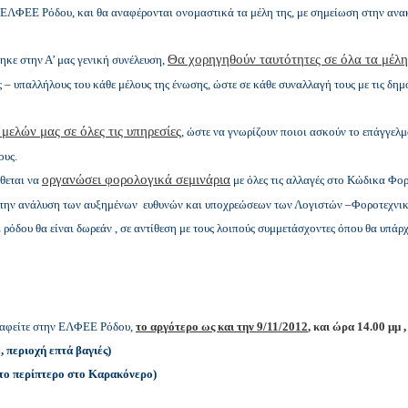
 ΕΛΦΕΕ Ρόδου, και θα αναφέρονται ονομαστικά τα μέλη της, με σημείωση στην ανακο
Θα χορηγηθούν ταυτότητες σε όλα τα μέλη
κε στην Α’ μας γενική συνέλευση,
– υπαλλήλους του κάθε μέλους της ένωσης, ώστε σε κάθε συναλλαγή τους με τις δημό
μελών μας σε όλες τις υπηρεσίες
, ώστε να γνωρίζουν ποιοι ασκούν το επάγγελμ
ους.
οργανώσει φορολογικά σεμινάρια
ίθεται να
με όλες τις αλλαγές στο Κώδικα Φο
Σ, την ανάλυση των αυξημένων ευθυνών και υποχρεώσεων των Λογιστών –Φοροτεχνικών
ρόδου θα είναι δωρεάν , σε αντίθεση με τους λοιπούς συμμετάσχοντες όπου
θα υπάρ
ραφείτε στην ΕΛΦΕΕ Ρόδου,
το αργότερο ως και την 9/11
/2012
, και ώρα 14.00 μμ
,
, περιοχή επτά βαγιές)
 το περίπτερο στο Καρακόνερο)