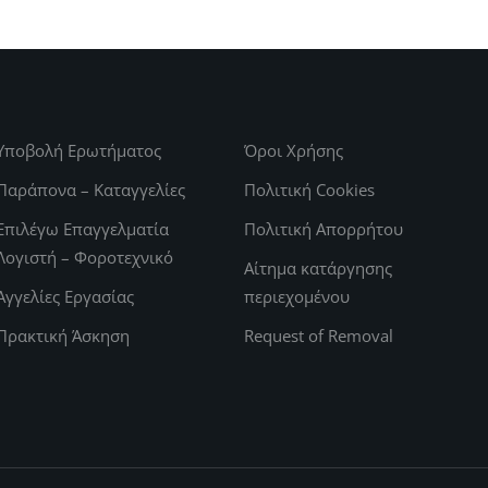
Υποβολή Ερωτήματος
Όροι Χρήσης
Παράπονα – Καταγγελίες
Πολιτική Cookies
Επιλέγω Επαγγελματία
Πολιτική Απορρήτου
Λογιστή – Φοροτεχνικό
Αίτημα κατάργησης
Αγγελίες Εργασίας
περιεχομένου
Πρακτική Άσκηση
Request of Removal