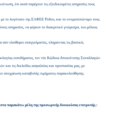
ίνωση, ότι αυτά παρέχουν τις εξειδικευμένες υπηρεσίες τους
με το λογότυπο της ΕΛΦΕΕ Ρόδου, και το ονοματεπώνυμο τους.
σιες υπηρεσίες, να φέρουν το διακριτικό γνώρισμα, του μέλους
α σαν ελεύθεροι επαγγελματίες, πληρώντας τις βασικές
ρολογίας εισοδήματος, τον νέο Κώδικα Απεικόνισης Συναλλαγών
 και τις δικλείδες ασφαλείας και προστασίας μας, με
χει υποχρέωση καταβολής τιμήματος παρακολούθησης.
 στα παρακάτω μέλη της προσωρινής διοικούσας επιτροπής :