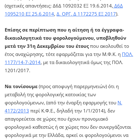
(σχετικές απαντήσεις: Δ6Δ 1092032 ΕΞ 19.6.2014,
Δ6Δ
1095210 ΕΞ 25.6.2014
,
Δ. ΟΡΓ. Δ 1172275 ΕΞ 2017
).
Επίσης σε περίπτωση που η αίτηση ή τα έγγραφα-
δικαιολογητικά του φορολογούμενου, υποβληθούν
μετά την 31η Δεκεμβρίου του έτους
που ακολουθεί το
έτος αναχώρησης, τότε εφαρμόζεται για την Μ.Φ.Κ. η
ΠΟΛ.
1177/14-7-2014
, με τα δικαιολογητικά όμως της ΠΟΛ.
1201/2017.
Να τονίσουμε
(προς αποφυγή παρερμηνειών) ότι η
μεταβολή της φορολογικής κατοικίας των
φορολογούμενων, (από την έναρξη εφαρμογής του
Ν.
4172/2013
περί Κ.Φ.Ε., δηλαδή την 1/1/2014), δεν
απαγορεύεται σε χώρες που έχουν προνομιακό
φορολογικό καθεστώς ή σε χώρες που δεν συνεργάζονται
φορολογικά με την Ελλάδα, αρκεί οι φορολογούμενοι να