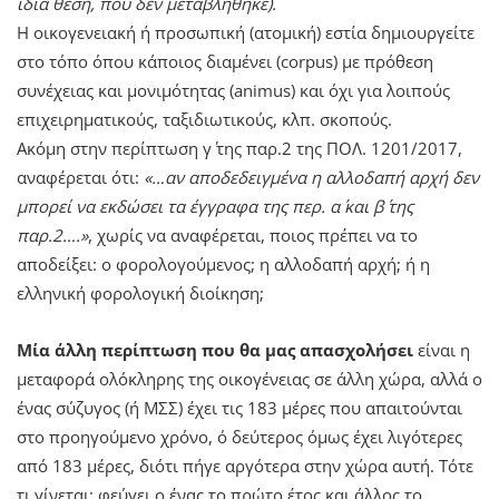
ίδια θέση, που δεν μεταβλήθηκε).
Η οικογενειακή ή προσωπική (ατομική) εστία δημιουργείτε
στο τόπο όπου κάποιος διαμένει (corpus) με πρόθεση
συνέχειας και μονιμότητας (animus) και όχι για λοιπούς
επιχειρηματικούς, ταξιδιωτικούς, κλπ. σκοπούς.
Ακόμη στην περίπτωση γ΄ της παρ.2 της ΠΟΛ. 1201/2017,
αναφέρεται ότι:
«…αν αποδεδειγμένα η αλλοδαπή αρχή δεν
μπορεί να εκδώσει τα έγγραφα της περ. α΄ και β΄ της
παρ.2….»
, χωρίς να αναφέρεται, ποιος πρέπει να το
αποδείξει: ο φορολογούμενος; η αλλοδαπή αρχή; ή η
ελληνική φορολογική διοίκηση;
Μία άλλη περίπτωση που θα μας απασχολήσει
είναι η
μεταφορά ολόκληρης της οικογένειας σε άλλη χώρα, αλλά ο
ένας σύζυγος (ή ΜΣΣ) έχει τις 183 μέρες που απαιτούνται
στο προηγούμενο χρόνο, ό δεύτερος όμως έχει λιγότερες
από 183 μέρες, διότι πήγε αργότερα στην χώρα αυτή. Τότε
τι γίνεται; φεύγει ο ένας το πρώτο έτος και άλλος το