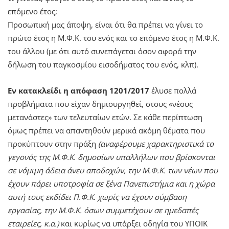
επόμενο έτος;
Προσωπική μας άποψη, είναι ότι θα πρέπει να γίνει το
πρώτο έτος η Μ.Φ.Κ. του ενός και το επόμενο έτος η Μ.Φ.Κ.
του άλλου (με ότι αυτό συνεπάγεται όσον αφορά την
δήλωση του παγκοσμίου εισοδήματος του ενός, κλπ).
Εν κατακλείδι η απόφαση 1201/2017
έλυσε πολλά
προβλήματα που είχαν δημιουργηθεί, στους «νέους
μετανάστες» των τελευταίων ετών. Σε κάθε περίπτωση
όμως πρέπει να απαντηθούν μερικά ακόμη θέματα που
προκύπτουν στην πράξη
(αναφέρουμε χαρακτηριστικά το
γεγονός της Μ.Φ.Κ. δημοσίων υπαλλήλων που βρίσκονται
σε νόμιμη άδεια άνευ αποδοχών, την Μ.Φ.Κ. των νέων που
έχουν πάρει υποτροφία σε ξένα Πανεπιστήμια και η χώρα
αυτή τους εκδίδει Π.Φ.Κ. χωρίς να έχουν σύμβαση
εργασίας, την Μ.Φ.Κ. όσων συμμετέχουν σε ημεδαπές
εταιρείες, κ.α.)
και κυρίως να υπάρξει οδηγία του ΥΠΟΙΚ