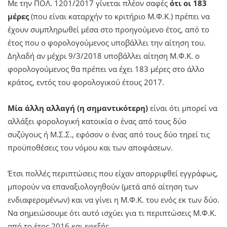
Με την ΠΟΛ. 1201/2017 γίνεται πλέον σαφές
ότι οι 183
μέρες
(που είναι καταρχήν το κριτήριο Μ.Φ.Κ.) πρέπει να
έχουν συμπληρωθεί μέσα στο προηγούμενο έτος, από το
έτος που ο φορολογούμενος υποβάλλει την αίτηση του.
Δηλαδή αν μέχρι 9/3/2018 υποβάλλει αίτηση Μ.Φ.Κ. ο
φορολογούμενος θα πρέπει να έχει 183 μέρες στο άλλο
κράτος, εντός του φορολογικού έτους 2017.
Μία άλλη αλλαγή (η σημαντικότερη)
είναι ότι μπορεί να
αλλάξει φορολογική κατοικία ο ένας από τους δύο
συζύγους ή Μ.Σ.Σ., εφόσον ο ένας από τους δύο τηρεί τις
προϋποθέσεις του νόμου και των αποφάσεων.
Έτσι πολλές περιπτώσεις που είχαν απορριφθεί εγγράφως,
μπορούν να επαναξιολογηθούν (μετά από αίτηση των
ενδιαφερομένων) και να γίνει η Μ.Φ.Κ. του ενός εκ των δύο.
Να σημειώσουμε ότι αυτό ισχύει για τι περιπτώσεις Μ.Φ.Κ.
από το έτος 2016 και εφεξής.