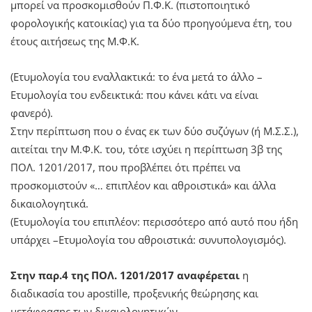
μπορεί να προσκομισθούν Π.Φ.Κ. (πιστοποιητικό
φορολογικής κατοικίας) για τα δύο προηγούμενα έτη, του
έτους αιτήσεως της Μ.Φ.Κ.
(Ετυμολογία του εναλλακτικά: το ένα μετά το άλλο –
Ετυμολογία του ενδεικτικά: που κάνει κάτι να είναι
φανερό).
Στην περίπτωση που ο ένας εκ των δύο συζύγων (ή Μ.Σ.Σ.),
αιτείται την Μ.Φ.Κ. του, τότε ισχύει η περίπτωση 3β της
ΠΟΛ. 1201/2017, που προβλέπει ότι πρέπει να
προσκομιστούν «… επιπλέον και αθροιστικά» και άλλα
δικαιολογητικά.
(Ετυμολογία του επιπλέον: περισσότερο από αυτό που ήδη
υπάρχει –Ετυμολογία του αθροιστικά: συνυπολογισμός).
Στην παρ.4 της ΠΟΛ. 1201/2017 αναφέρεται
η
διαδικασία του apostille, προξενικής θεώρησης και
μετάφρασης των δικαιολογητικών.