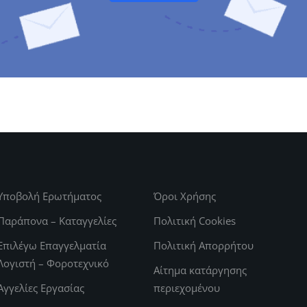
Υποβολή Ερωτήματος
Όροι Χρήσης
Παράπονα – Καταγγελίες
Πολιτική Cookies
Επιλέγω Επαγγελματία
Πολιτική Απορρήτου
Λογιστή – Φοροτεχνικό
Αίτημα κατάργησης
Αγγελίες Εργασίας
περιεχομένου