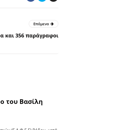
Επόμενο
α και 356 παράγραφοι
ο του Βασίλη
ών (Ε.Λ.Φ.Ε.Ε) Ρόδου, μετά