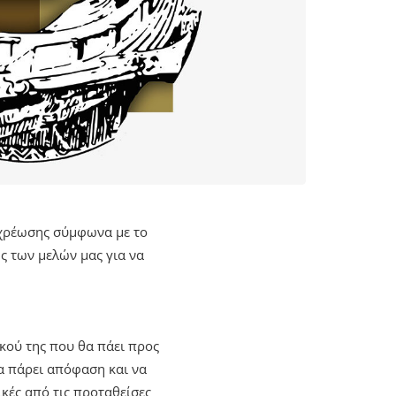
οχρέωσης σύμφωνα με το
ς των μελών μας για να
κού της που θα πάει προς
 να πάρει απόφαση και να
κές από τις προταθείσες