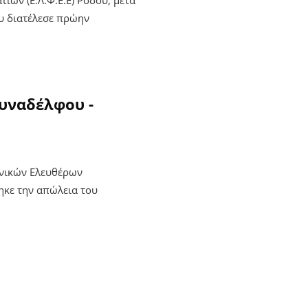
υ διατέλεσε πρώην
υναδέλφου -
χνικών Ελευθέρων
ηκε την απώλεια του