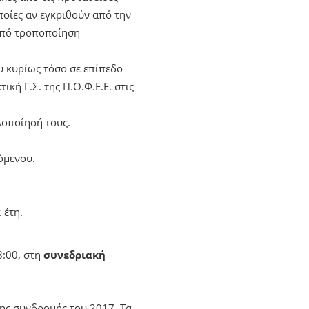
ποίες αν εγκριθούν από την
υπό τροποποίηση
 κυρίως τόσο σε επίπεδο
κή Γ.Σ. της Π.Ο.Φ.Ε.Ε. στις
λοποίησή τους.
όμενου.
 έτη.
8:00, στη
συνεδριακή
της συνδρομής του 2017. Τα