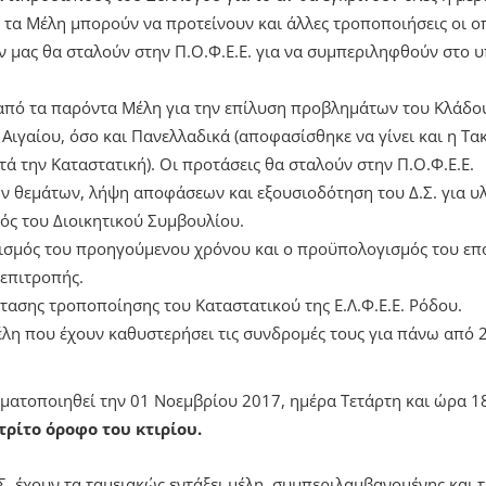
 τα Μέλη μπορούν να προτείνουν και άλλες τροποποιήσεις οι ο
 μας θα σταλούν στην Π.Ο.Φ.Ε.Ε. για να συμπεριληφθούν στο 
πό τα παρόντα Μέλη για την επίλυση προβλημάτων του Κλάδου
γαίου, όσο και Πανελλαδικά (αποφασίσθηκε να γίνει και η Τακτι
τά την Καταστατική). Οι προτάσεις θα σταλούν στην Π.Ο.Φ.Ε.Ε.
ν θεμάτων, λήψη αποφάσεων και εξουσιοδότηση του Δ.Σ. για υ
ός του Διοικητικού Συμβουλίου.
ισμός του προηγούμενου χρόνου και ο προϋπολογισμός του επ
 επιτροπής.
ασης τροποποίησης του Καταστατικού της Ε.Λ.Φ.Ε.Ε. Ρόδου.
μέλη που έχουν καθυστερήσει τις συνδρομές τους για πάνω από 2
ματοποιηθεί την 01 Νοεμβρίου 2017, ημέρα Τετάρτη και ώρα 1
 τρίτο όροφο του κτιρίου.
Σ. έχουν τα ταμειακώς εντάξει μέλη, συμπεριλαμβανομένης και 