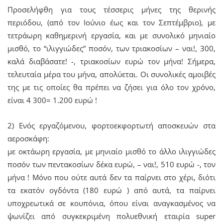
Προσελήφθη για τους τέσσερις μήνες της θερινής
περιόδου, (από τον Ιούνιο έως και τον Σεπτέμβριο), με
τετράωρη καθημερινή εργασία, και με συνολικό μηνιαίο
μισθό, το “ιλιγγιώδες” ποσόν, των τριακοσίων – ναι!, 300,
καλά διαβάσατε! -, τριακοσίων ευρώ τον μήνα! Σήμερα,
τελευταία μέρα του μήνα, απολύεται. Οι συνολικές αμοιβές
της με τις οποίες θα πρέπει να ζήσει για όλο τον χρόνο,
είναι 4 300= 1.200 ευρώ !
2) Ενός εργαζόμενου, φορτοεκφορτωτή αποσκευών στα
αεροσκάφη:
με οκτάωρη εργασία, με μηνιαίο μισθό το άλλο ιλιγγιώδες
ποσόν των πεντακοσίων δέκα ευρώ, – ναι!, 510 ευρώ -, τον
μήνα ! Μόνο που ούτε αυτά δεν τα παίρνει στο χέρι, διότι
τα εκατόν ογδόντα (180 ευρώ ) από αυτά, τα παίρνει
υποχρεωτικά σε κουπόνια, όπου είναι αναγκασμένος να
ψωνίζει από συγκεκριμένη πολυεθνική εταιρία super