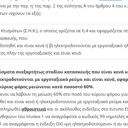
α με την περ. η’ της παρ. 2 της ενότητας Α του άρθρου 4 του ν.
των ισχύουν τα εξής:
Κτισμάτων (Σ.Η.Κ.), ο οποίος ορίζεται σε 0,4 και εφαρμόζεται σ
ασκευής, που:
οδοτηθεί και είναι κενά ή β) ηλεκτροδοτούνται με εργοταξιακό η
ς πλην της εργοταξιακής και είναι κενά
τίσματα ανεξαρτήτως σταδίου κατασκευής που είναι κενά κ
εκτροδοτούνται με εργοταξιακό ρεύμα και είναι κενά, εφα
 κύριος φόρος μειώνεται κατά ποσοστό 60%.
ενοι να λάβουν τη μείωση 60% στο ποσό του κύριου φόρου για
εί και είναι κενά ή ηλεκτροδοτούνται με εργοταξιακό ρεύμα και
μπληρωθεί
αθροιστικά
και οι ακόλουθες ενδείξεις στο έντυπο Ε
νθηκών» του πίνακα 1 να αναγράφεται ο κωδικός 99 «ημιτελές κ
1 να αναγράφεται η ένδειξη ΟΧΙ «μη ηλεκτροδοτούμενο» ή αν αν