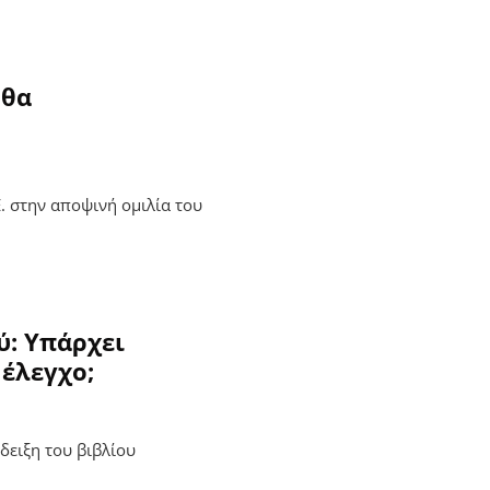
 θα
Ε. στην αποψινή ομιλία του
ύ: Υπάρχει
 έλεγχο;
δειξη του βιβλίου