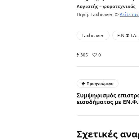
Λογιστής – φοροτεχνικός
Πηγή: Taxheaven ©
Δείτε πε
Taxheaven
Ε.Ν.Φ.Ι.Α.
305
0
Προηγούμενο
Συμψηφισμός επιστρ
εισοδήματος με ΕΝ.Φ.Ι
Σχετικές ανα