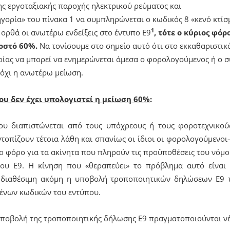
ς εργοταξιακής παροχής ηλεκτρικού ρεύματος και
ηγορία» του πίνακα 1 να συμπληρώνεται ο κωδικός 8 «κενό κτίσ
1
ορθά οι ανωτέρω ενδείξεις στο έντυπο Ε9
,
τότε ο κύριος φόρ
σοστό 60%.
Να τονίσουμε στο σημείο αυτό ότι στο εκκαθαριστικό
οίας να μπορεί να ενημερώνεται άμεσα ο φορολογούμενος ή ο 
ή όχι η ανωτέρω μείωση.
ου δεν έχει υπολογιστεί η μείωση 60%
:
που διαπιστώνεται από τους υπόχρεους ή τους φοροτεχνικού
τοπίζουν τέτοια λάθη και σπανίως οι ίδιοι οι φορολογούμενοι
ο φόρο για τα ακίνητα που πληρούν τις προϋποθέσεις του νόμου
υ Ε9. Η κίνηση που «θεραπεύει» το πρόβλημα αυτό είναι
ι διαθέσιμη ακόμη η υποβολή τροποποιητικών δηλώσεων Ε9 
ένων κωδικών του εντύπου.
υποβολή της τροποποιητικής δήλωσης Ε9 πραγματοποιούνται νέ