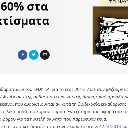
 60% στα
κτίσματα
θαριστικών του ΕΝ.Φ.Ι.Α. για το έτος 2016
(σ.σ. συνηθίζουμε 
.Φ.Ι.Α.» αντί της ορθής που είναι «πράξη διοικητικού προσδιο
 εκείνοι που αναρωτιούνται αν κατά τη διαδικασία εκκαθάρισης
ο τελικό ποσό του κύριου φόρου. Ένα ζήτημα που αφορά αρκετ
υ φόρου για τα ημιτελή ακίνητα που παρέμειναν κενά.
ό τις σχετικές διατάξεις που αναφέρονται στο ν.
4223/2013
κα