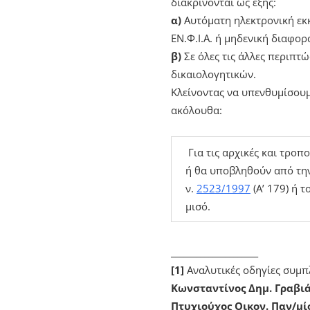
διακρίνονται ως εξής:
α)
Αυτόματη ηλεκτρονική εκ
ΕΝ.Φ.Ι.Α. ή μηδενική διαφορ
β)
Σε όλες τις άλλες περιπτ
δικαιολογητικών.
Κλείνοντας να υπενθυμίσουμε
ακόλουθα:
Για τις αρχικές και τρο
ή θα υποβληθούν από την
ν.
2523/1997
(Α’ 179) ή 
μισό.
_____________________
[1]
Αναλυτικές οδηγίες συμπ
Κωνσταντίνος Δημ. Γραβι
Πτυχιούχος Οικον. Παν/μί