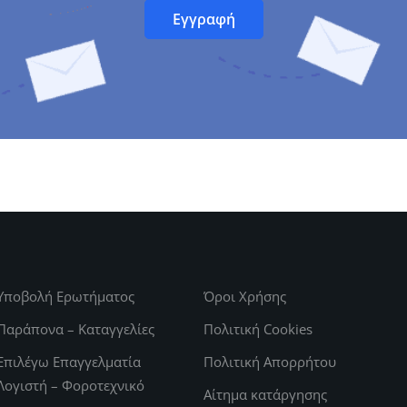
Υποβολή Ερωτήματος
Όροι Χρήσης
Παράπονα – Καταγγελίες
Πολιτική Cookies
Επιλέγω Επαγγελματία
Πολιτική Απορρήτου
Λογιστή – Φοροτεχνικό
Αίτημα κατάργησης