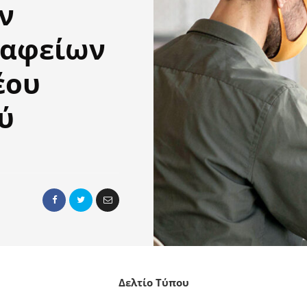
ν
ραφείων
έου
ύ
Δελτίο Τύπου