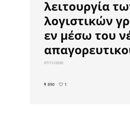
λειτουργία τω
λογιστικών γ
εν μέσω του ν
απαγορευτικο
07/11/2020
890
1