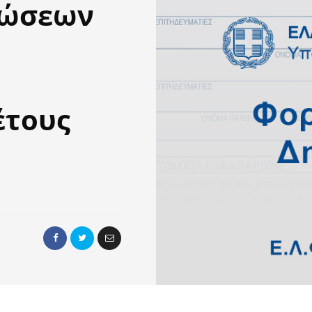
λώσεων
έτους