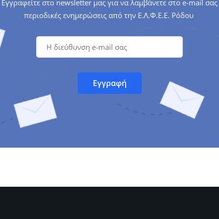
Εγγραφείτε στο newsletter μας για να λαμβάνετε στο e-mail σας
περιοδικές ενημερώσεις από την Ε.Λ.Φ.Ε.Ε. Ρόδου