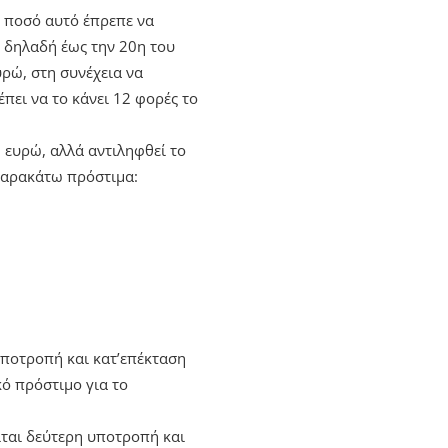
ο ποσό αυτό έπρεπε να
ι δηλαδή έως την 20η του
υρώ, στη συνέχεια να
πει να το κάνει 12 φορές το
 ευρώ, αλλά αντιληφθεί το
 παρακάτω πρόστιμα:
 υποτροπή και κατ’επέκταση
ό πρόστιμο για το
ίται δεύτερη υποτροπή και