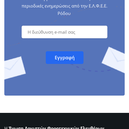
περιοδικές ενημερώσεις από την Ε.Λ.Φ.Ε.Ε.
Ρόδου
Η
Ένωση Λογιστών Φοροτεχνικών Ελευθέρων