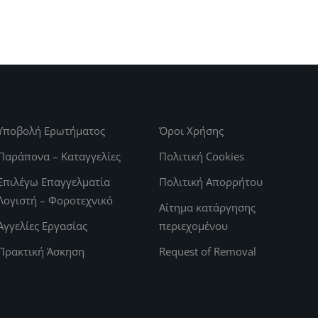
Υποβολή Ερωτήματος
Όροι Χρήσης
Παράπονα – Καταγγελίες
Πολιτική Cookies
Επιλέγω Επαγγελματία
Πολιτική Απορρήτου
Λογιστή – Φοροτεχνικό
Αίτημα κατάργησης
Αγγελίες Εργασίας
περιεχομένου
Πρακτική Άσκηση
Request of Removal