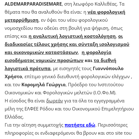
ALDEMAR
PARADISE
MARE
, στη λεωφόρο Καλλιθέας. Τα
θέματα που θα αναλυθούν θα είναι: η
νέα φορολογική
μεταρρύθμιση
, εν όψει του νέου φορολογικού
νομοσχεδίου που οδεύει στη βουλή για ψήφιση, όπως
επίσης και
η αναλυτική λογιστική κοστολόγηση
,
οι
διαδικασίες τέλους χρήσης και σύνταξη ισολογισμού
και οικονομικών καταστάσεων
,
η φορολογία
εισοδήματος νομικών προσώπων
και
τα διεθνή
λογιστικά πρότυπα
, με εισηγητές τους
Γιαννόπουλο
Χρήστο
, επίτιμο γενικό διευθυντή φορολογικών ελέγχων ,
και τον
Κορομηλά Γεώργιο
, Πρόεδρο του Ινστιτούτου
Οικονομικών και Φορολογικών μελετών (Ι.Ο.Φο.Μ).
Η είσοδος θα είναι
δωρεάν
για τα όλα τα εγγεγραμμένα
μέλη της ΕΛΦΕΕ Ρόδου και του Οικονομικού Επιμελητήριου
Ελλάδας.
Για την αίτηση συμμετοχής
πατήστε εδώ
. Περισσότερες
πληροφορίες οι ενδιαφερόμενοι θα βρουν και στο site του