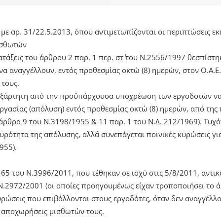
ο με αρ. 31/22.5.2013, όπου αντιμετωπίζονται οι περιπτώσεις 
ισθωτών
ατάξεις του άρθρου 2 παρ. 1 περ. στ΄ του Ν.2556/1997 θεσπίστη
 αναγγέλλουν, εντός προθεσμίας οκτώ (8) ημερών, στον Ο.Α.Ε.Δ.
τους.
εξάρτητη από την προϋπάρχουσα υποχρέωση των εργοδοτών να 
ργασίας (απόλυση) εντός προθεσμίας οκτώ (8) ημερών, από τη
άρθρα 9 του Ν.3198/1955 & 11 παρ. 1 του Ν.Δ. 212/1969). Τυχ
υρότητα της απόλυσης, αλλά συνεπάγεται ποινικές κυρώσεις γ
955).
 65 του Ν.3996/2011, που τέθηκαν σε ισχύ στις 5/8/2011, αντι
 Ν.2972/2001 (οι οποίες προηγουμένως είχαν τροποποιήσει το άρ
υρώσεις που επιβάλλονται στους εργοδότες, όταν δεν αναγγέλλ
ς αποχωρήσεις μισθωτών τους.