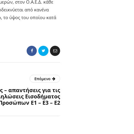
μερών, στον Ο.Α.Ε.Δ. κάθε
δεικνύεται από κανένα
ο, το ύψος του οποίου κατά
Επόμενο
 – απαντήσεις για τις
Δηλώσεις Εισοδήματος
ροσώπων Ε1 – Ε3 – Ε2