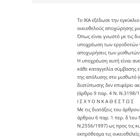
Το ΙΚΑ εξέδωσε την εγκύκλι
οικιοθελούς αποχώρησης μ
Όπως είναι γνωστό με τις δι
υποχρέωση των εργοδοτών να
αποχωρήσεις των μισθωτών 
Η υποχρέωση αυτή είναι αν
κάθε καταγγελία σύμβασης ε
της απόλυσης στο μισθωτό (
διατύπωσης δεν επιφέρει ακ
(άρθρο 9 παρ. 4 Ν. Ν.3198/1
Ι Σ Χ Υ Ο Ν Κ Α Θ Ε Σ Τ Ω Σ
Με τις διατάξεις του άρθρου
άρθρου 6 παρ. 1 περ. δ΄ του
Ν.2556/1997) ως προς τις κ
εκπρόθεσμα τις οικειοθελεί