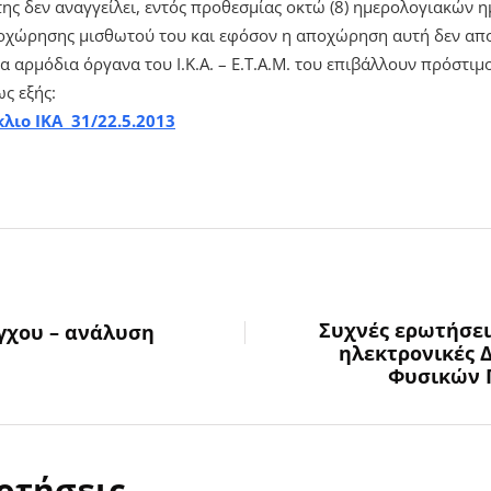
ης δεν αναγγείλει, εντός προθεσμίας οκτώ (8) ημερολογιακών η
οχώρησης μισθωτού του και εφόσον η αποχώρηση αυτή δεν απο
α αρμόδια όργανα του Ι.Κ.Α. – Ε.Τ.Α.Μ. του επιβάλλουν πρόστιμ
ς εξής:
λιο ΙΚΑ 31/22.5.2013
Συχνές ερωτήσεις
έγχου – ανάλυση
ηλεκτρονικές 
Φυσικών Π
ρτήσεις