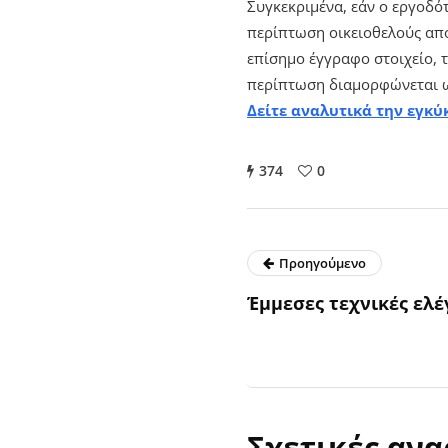
Συγκεκριμένα, εάν ο εργοδότ
περίπτωση οικειοθελούς απ
επίσημο έγγραφο στοιχείο, τ
περίπτωση διαμορφώνεται ω
Δείτε αναλυτικά τ
ην
εγκύκ
374
0
Προηγούμενο
Έμμεσες τεχνικές ελ
Σχετικές ανα