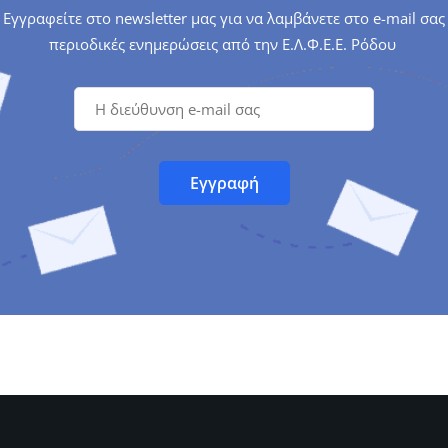
Εγγραφείτε στο newsletter μας για να λαμβάνετε στο e-mail σας
περιοδικές ενημερώσεις από την Ε.Λ.Φ.Ε.Ε. Ρόδου