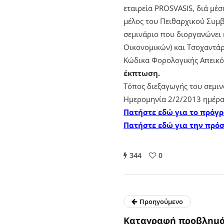
εταιρεία PROSVASIS, διά μέ
μέλος του Πειθαρχικού Συμβ
σεμινάριο που διοργανώνει 
Οικονομικών) και Τσοχαντάρ
Κώδικα Φορολογικής Απεικ
έκπτωση
.
Τόπος διεξαγωγής του σεμιν
Ημερομηνία 2/2/2013 ημέρα
Πατήστε εδώ για το πρόγ
Πατήστε εδώ για την πρό
344
0
Προηγούμενο
Καταγραφή προβλημά