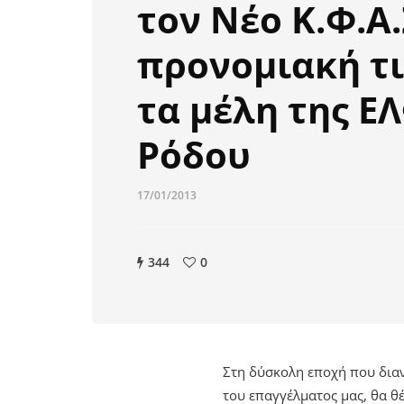
τον Νέο Κ.Φ.Α.
προνομιακή τι
τα μέλη της Ε
Ρόδου
17/01/2013
344
0
Στη δύσκολη εποχή που δια
του επαγγέλματος μας, θα θ