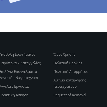
Υποβολή Ερωτήματος
Όροι Χρήσης
Παράπονα – Καταγγελίες
Πολιτική Cookies
Επιλέγω Επαγγελματία
Πολιτική Απορρήτου
Λογιστή – Φοροτεχνικό
Αίτημα κατάργησης
Αγγελίες Εργασίας
περιεχομένου
Πρακτική Άσκηση
Request of Removal