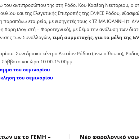
σω του αντιπροσώπου της στη Ρόδο, Κου Κασέρη Νεκτάριου, ο οπ
ουλίου και της Ελεγκτικής Επιτροπής της ΕΛΦΕΕ Ρόδου, εξασφαλί
η παραπάνω εταιρεία, με εισηγητές τους κ ΤΖΙΜΑ ΙΩΑΝΝΗ (τ. Δ/
η Χάρη (Λογιστή – Φοροτεχνικό), με θέμα την ανάλυση των δια
όνισης των Συναλλαγών,
τιμή συμμετοχής, για τα μέλη της Ε
αρίου: Συνεδριακό κέντρο Ακταίον Ρόδου (άνω αίθουσα), Ρόδος
 Σάββατο και ώρα 10.00-15.00μμ
ραμμα του σεμιναρίου
σκληση του σεμιναρίου
των με το ΓΕΜΗ –
Νέο φορολογικό νομ