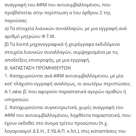
αναγραφή του ΑΦΜ του αντισυμβαλλομένου, που
προβλέπεται στην περίπτωση α΄ του άρθρου 2 της
παρούσας:
α) Τα στοιχεία λιανικών συναλλαγών, με μια εγγραφή ανά
αριθμό μητρώου Φ.Τ.Μ..
β) Τα λοιπά μηχανογραφικά ή χειρόγραφα εκδιδόμενα
στοιχεία λιανικών συναλλαγών, συμψηφισμένα με τις
αποδείξεις επιστροφής, με μια εγγραφή.
Β. ΚΑΤΑΣΤΑΣΗ ΠΡΟΜΗΘΕΥΤΩΝ
1. Καταχωρούνται ανά ΑΦΜ αντισυμβαλλόμενου, με μία
κατ’ ελάχιστο εγγραφή αναλόγως, οι ανωτέρω περιπτώσεις
Α.1.α΄και β΄, που αφορούν παραστατικά αγορών αγαθών ή
υπηρεσιών.
2. Καταχωρούνται συγκεντρωτικά, χωρίς αναγραφή του
ΑΦΜ του αντισυμβαλλομένου, ληφθέντα παραστατικά, που
έχουν εκδοθεί στο όνομα τρίτου προσώπου (π.χ.
λογαριασμοί Δ.Ε.Η., Ε.ΥΔ.Α.Π. κ.λπ.), στις καταστάσεις του