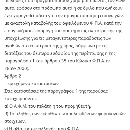
πωλήσεις που πραγματοποιούν χρησιμοποιώντας τον ΑΦΜ
αυτό, εφόσον στα πρόσωπα αυτά ή σε όμιλο που ανήκουν,
έχει χορηγηθεί άδεια για την πραγματοποίηση εισαγωγών,
με αναστολή καταβολής του οφειλόμενου Φ.Π.Α. κατά την
εισαγωγή και εφαρμογή του συστήματος αντιστροφής της
υποχρέωσης για τις μεταγενέστερες παραδόσεις των
αγαθών στο εσωτερικό της χώρας, σύμφωνα με τις
διατάξεις του δεύτερου εδαφίου της περίπτωσης η΄ της
παραγράφου 1 του άρθρου 35 του Κώδικα Φ.Π.Α. (ν.
2859/2000).
Άρθρο 2
Περιεχόμενο καταστάσεων
Στις καταστάσεις της παραγράφου 1 της παρούσας
καταχωρούνται:
α) Ο Α.Φ.Μ. του πελάτη ή του προμηθευτή.
β) Το πλήθος των εκδοθέντων και ληφθέντων φορολογικών
στοιχείων.
γ) Η αξία της συναλλαγής, προ Φ.Π.Α.