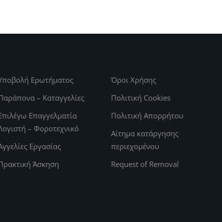
Υποβολή Ερωτήματος
Όροι Χρήσης
Παράπονα – Καταγγελίες
Πολιτική Cookies
Επιλέγω Επαγγελματία
Πολιτική Απορρήτου
Λογιστή – Φοροτεχνικό
Αίτημα κατάργησης
Αγγελίες Εργασίας
περιεχομένου
Πρακτική Άσκηση
Request of Removal