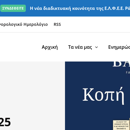
Η νέα διαδικτυακή κοινότητα της Ε.Λ.Φ.Ε.Ε. Ρ
ΣΥΝΔΕΘΕΙΤΕ
ορολογικό Ημερολόγιο
RSS
Αρχική
Τα νέα μας
Ενημερώσ
25