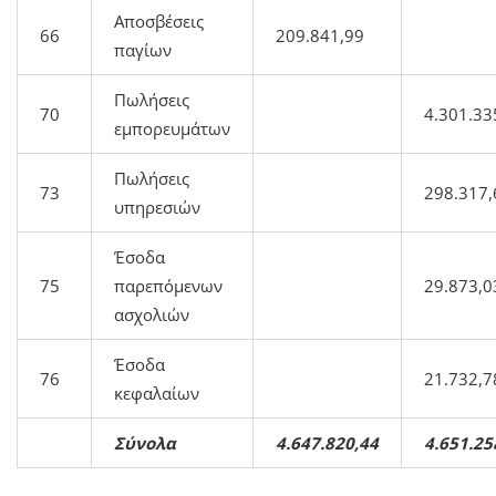
Αποσβέσεις
66
209.841,99
παγίων
Πωλήσεις
70
4.301.33
εμπορευμάτων
Πωλήσεις
73
298.317,
υπηρεσιών
Έσοδα
75
παρεπόμενων
29.873,0
ασχολιών
Έσοδα
76
21.732,7
κεφαλαίων
Σύνολα
4.647.820,44
4.651.25