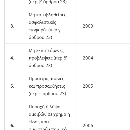
(περ.β’ άρθρου 23)
Μη καταβληθείσες
ασφαλιστικές
3.
2003
εισφορές (περ.γ’
άρθρου 23)
Μη εκπιπτόμενες
4.
προβλέψεις (περ.δ’
2004
άρθρου 23)
Πρόστιμα, ποινές
5.
και προσαυξήσεις
2005
(περ.ε’ άρθρου 23)
Παροχή ή λήψη
αμοιβών σε χρήμα ή
είδος που
6.
2006
συνιστούν ποινικό