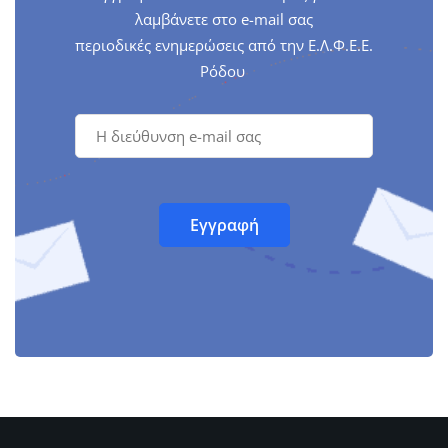
λαμβάνετε στο e-mail σας
περιοδικές ενημερώσεις από την Ε.Λ.Φ.Ε.Ε.
Ρόδου