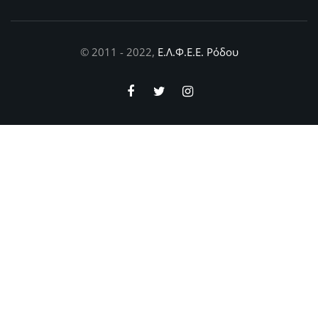
© 2011 - 2022,
Ε.Λ.Φ.Ε.Ε. Ρόδου