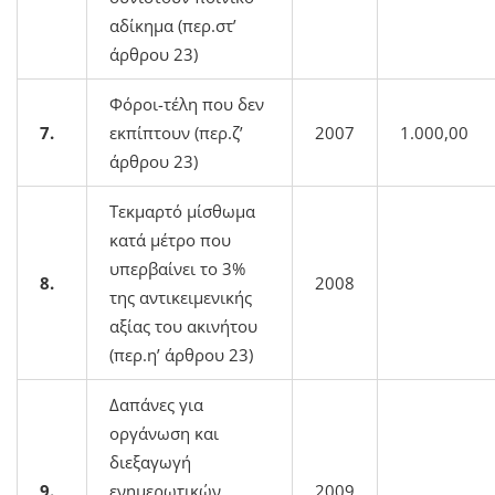
αδίκημα (περ.στ’
άρθρου 23)
Φόροι-τέλη που δεν
7.
εκπίπτουν (περ.ζ’
2007
1.000,00
άρθρου 23)
Τεκμαρτό μίσθωμα
κατά μέτρο που
υπερβαίνει το 3%
8.
2008
της αντικειμενικής
αξίας του ακινήτου
(περ.η’ άρθρου 23)
Δαπάνες για
οργάνωση και
διεξαγωγή
9.
ενημερωτικών
2009