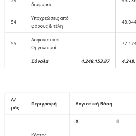
53
39.73
διάφοροι
Υποχρεώσεις από
54
48.04
φόρους & τέλη
Ασφαλιστικοί
55
77.17
Οργανισμοί
Σύνολα
4.248.153,87
4.248.
Λ/
Περιγραφή
Λογιστική Βάση
μός
X
Π
Κόστος