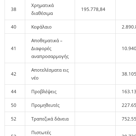
Χρηματικά
38
195.778,84
διαθέσιμα
40
Κεφάλαιο
2.890.
Αποθεματικά –
41
Διαφορές
10.94
αναπροσαρμογής
Αποτελέσματα εις
42
38.10
νέο
44
Προβλέψεις
163.1
50
Προμηθευτές
227.6
52
Τραπεζικά δάνεια
752.5
Πιστωτές