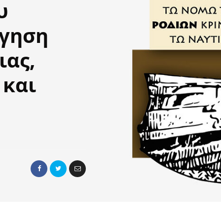
υ
γηση
ιας,
 και