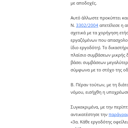
με αποδοχές.
Αυτό άλλωστε προκύπτει και
Ν.
3302/2004
απετέλεσε η α
σχετικά με τα χορήγηση ετή
εργαζόμένων που απασχολού
ίδιο εργοδότη). Το δικαστή
πλαίσιο συμβάσεων μικρής 
βάσει συμβάσεων μεγαλύτερης
σύμφωνα με το στόχο της οδ
Β. Πέραν τούτων, με τη διά
νόμου, εισήχθη η υποχρέωση
Συγκεκριμένα, με την περίπ
αντικατέστησε την
παράγραφ
«3α. Κάθε εργοδότης οφείλει