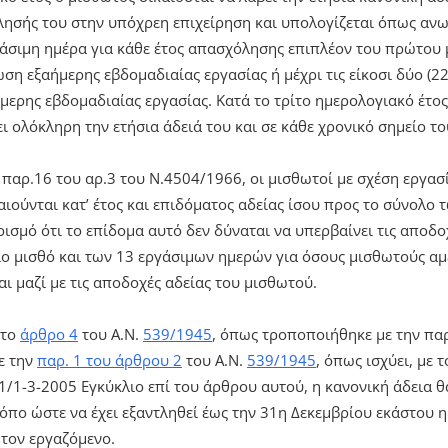
ησής του στην υπόχρεη επιχείρηση και υπολογίζεται όπως ανω
γάσιμη ημέρα για κάθε έτος απασχόλησης επιπλέον του πρώτου μέχ
ση εξαήμερης εβδομαδιαίας εργασίας ή μέχρι τις είκοσι δύο (22
ερης εβδομαδιαίας εργασίας. Κατά το τρίτο ημερολογιακό έτος
ι ολόκληρη την ετήσια άδειά του και σε κάθε χρονικό σημείο το
παρ.16 του αρ.3 του Ν.4504/1966, οι μισθωτοί με σχέση εργασί
ιούνται κατ’ έτος και επιδόματος αδείας ίσου προς το σύνολο
ισμό ότι το επίδομα αυτό δεν δύναται να υπερβαίνει τις αποδο
ίο μισθό και των 13 εργάσιμων ημερών για όσους μισθωτούς αμε
ι μαζί με τις αποδοχές αδείας του μισθωτού.
 το
άρθρο 4
του Α.Ν.
539/1945
, όπως τροποποιήθηκε με την παρ
ε την
παρ. 1 του άρθρου 2
του Α.Ν.
539/1945
, όπως ισχύει, με 
1/1-3-2005 Εγκύκλιο επί του άρθρου αυτού, η κανονική άδεια θ
ρόπο ώστε να έχει εξαντληθεί έως την 31η Δεκεμβρίου εκάστου 
ό τον εργαζόμενο.