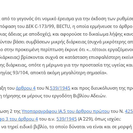
 από το γεγονός ότι νομικό έρεισμα για την έκδοση των ρυθμί
πόφαση του ΔΕΚ C-173/99, BECTU, η οποία ερμήνευσε το άρθρο
σιας άδειας με αποδοχές), και αφορούσε το δικαίωμα λήψης καν
νταν βάσει συμβάσεων μικρής διάρκειας (συχνά μικρότερης απ
ριο στην προκειμένη περίπτωση έκρινε ότι «…τέτοιοι εργαζόμεν
διάρκειας) βρίσκονται συχνά σε κατάσταση επισφαλέστερη εκε
 διάρκειας, οπότε η μέριμνα για την προστασία της υγείας και
ηγίας 93/104, αποκτά ακόμη μεγαλύτερη σημασία».
ταξη του
άρθρου 4
του Ν.
539/1945
και προς διευκόλυνση της π
 τήρησης εκ μέρους του εργοδότη Βιβλίου Αδειών.
τωση 2 της
Υποπαραγράφου ΙΑ.5 του άρθρου πρώτου
του Ν.
425
ο 3 του άρθρου 4
του α.ν.
539/1945
(Α΄ 229), όπως ισχύει:
 να τηρεί ειδικό βιβλίο, το οποίο δύναται να είναι και σε μο