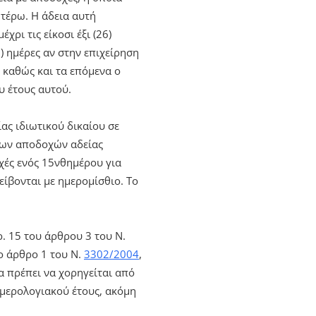
τέρω. Η άδεια αυτή
ρι τις είκοσι έξι (26)
) ημέρες αν στην επιχείρηση
 καθώς και τα επόμενα ο
υ έτους αυτού.
ας ιδιωτικού δικαίου σε
 των αποδοχών αδείας
χές ενός 15νθημέρου για
ίβονται με ημερομίσθιο. Το
. 15 του άρθρου 3 του Ν.
το άρθρο 1 του Ν.
3302/2004
,
α πρέπει να χορηγείται από
ημερολογιακού έτους, ακόμη