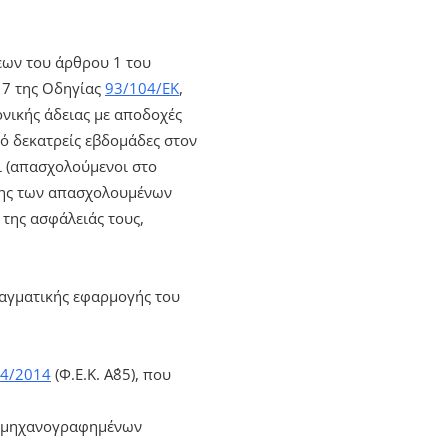
σεων του άρθρου 1 του
 7 της Οδηγίας
93/104/ΕΚ
,
ονικής άδειας με αποδοχές
ό δεκατρείς εβδομάδες στον
οι (απασχολούμενοι στο
ίνης των απασχολουμένων
 της ασφάλειάς τους,
ραγματικής εφαρμογής του
4/2014
(Φ.Ε.Κ. Α΄85), που
ρφή μηχανογραφημένων