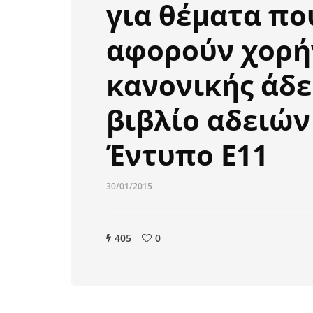
για θέματα πο
αφορούν χορή
κανονικής άδε
βιβλίο αδειών
Έντυπο Ε11
30/01/2015
405
0