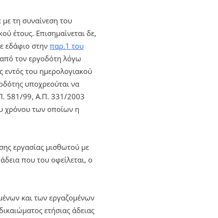
ε με τη συναίνεση του
ού έτους. Επισημαίνεται δε,
κε εδάφιο στην
παρ.1 του
 από τον εργοδότη λόγω
ος εντός του ημερολογιακού
γοδότης υποχρεούται να
Π. 581/99, Α.Π. 331/2003
ου χρόνου των οποίων η
έσης εργασίας μισθωτού με
άδεια που του οφείλεται, ο
ομένων και των εργαζομένων
δικαιώματος ετήσιας άδειας