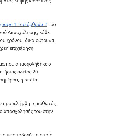
ώματος λήψης κανονικής
ραφο 1 του άρθρου 2
του
ργού Απασχόλησης, κάθε
ου χρόνου, δικαιούται να
χρεη επιχείρηση.
τημα που απασχολήθηκε ο
ετήσιας αδείας 20
αημέρου, η οποία
ου προσελήφθη ο μισθωτός,
όνο απασχόλησής του στην
εια με αποδοχές, η οποία