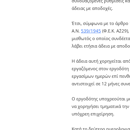
συνδυαζόμενες ρυθμίσεις κα
άδειας με αποδοχές.
Έτσι, σύμφωνα με το άρθρο 
Α.Ν.
539/1945
(Φ.Ε.Κ. Α΄229
μισθωτός ο οποίος συνδέετα
λάβει ετήσια άδεια με αποδ
Η άδεια αυτή χορηγείται απ
εργαζόμενος στον εργοδότη 
εργασίμων ημερών επί πενθη
αντιστοιχεί σε 12 μήνες συ
Ο εργοδότης υποχρεούται μ
να χορηγήσει τμηματικά την
υπόχρεη επιχείρηση.
Κατά το δεύτερο ημερολογιακ