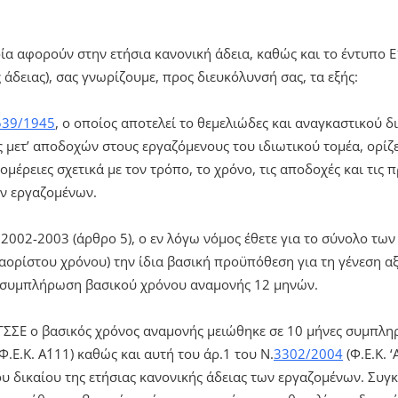
α αφορούν στην ετήσια κανονική άδεια, καθώς και το έντυπο 
 άδειας), σας γνωρίζουμε, προς διευκόλυνσή σας, τα εξής:
539/1945
, ο οποίος αποτελεί το θεμελιώδες και αναγκαστικού δ
ς μετ’ αποδοχών στους εργαζόμενους του ιδιωτικού τομέα, ορίζ
τομέρειες σχετικά με τον τρόπο, το χρόνο, τις αποδοχές και τις
ων εργαζομένων.
 2002-2003 (άρθρο 5), ο εν λόγω νόμος έθετε για το σύνολο τω
 αορίστου χρόνου) την ίδια βασική προϋπόθεση για τη γένεση α
τη συμπλήρωση βασικού χρόνου αναμονής 12 μηνών.
ΓΣΣΕ ο βασικός χρόνος αναμονής μειώθηκε σε 10 μήνες συμπλη
Φ.Ε.Κ. Α΄111) καθώς και αυτή του άρ.1 του Ν.
3302/2004
(Φ.Ε.Κ. 
 δικαίου της ετήσιας κανονικής άδειας των εργαζομένων. Συγκ