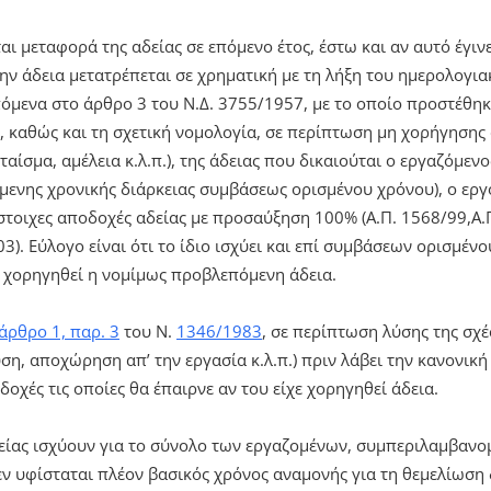
αι μεταφορά της αδείας σε επόμενο έτος, έστω και αν αυτό έγιν
ην άδεια μετατρέπεται σε χρηματική με τη λήξη του ημερολογιακ
όμενα στο άρθρο 3 του Ν.Δ. 3755/1957, με το οποίο προστέθη
, καθώς και τη σχετική νομολογία, σε περίπτωση μη χορήγησης
ταίσμα, αμέλεια κ.λ.π.), της άδειας που δικαιούται ο εργαζόμεν
όμενης χρονικής διάρκειας συμβάσεως ορισμένου χρόνου), ο ερ
ίστοιχες αποδοχές αδείας με προσαύξηση 100% (Α.Π. 1568/99,Α.
). Εύλογο είναι ότι το ίδιο ισχύει και επί συμβάσεων ορισμέν
ει χορηγηθεί η νομίμως προβλεπόμενη άδεια.
άρθρο 1, παρ. 3
του Ν.
1346/1983
, σε περίπτωση λύσης της σχ
, αποχώρηση απ’ την εργασία κ.λ.π.) πριν λάβει την κανονική 
δοχές τις οποίες θα έπαιρνε αν του είχε χορηγηθεί άδεια.
δείας ισχύουν για το σύνολο των εργαζομένων, συμπεριλαμβαν
ν υφίσταται πλέον βασικός χρόνος αναμονής για τη θεμελίωση 