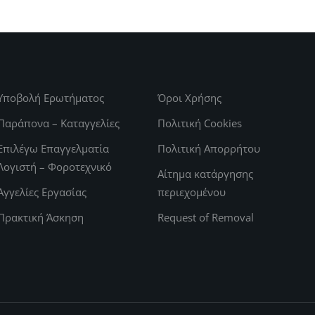
Υποβολή Ερωτήματος
Όροι Χρήσης
Παράπονα – Καταγγελίες
Πολιτική Cookies
Επιλέγω Επαγγελματία
Πολιτική Απορρήτου
Λογιστή – Φοροτεχνικό
Αίτημα κατάργησης
Αγγελίες Εργασίας
περιεχομένου
Πρακτική Άσκηση
Request of Removal