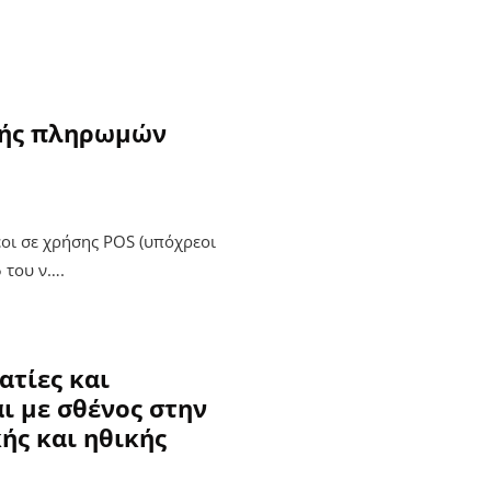
χής πληρωμών
οι σε χρήσης POS (υπόχρεοι
 του ν….
ατίες και
ι με σθένος στην
ής και ηθικής