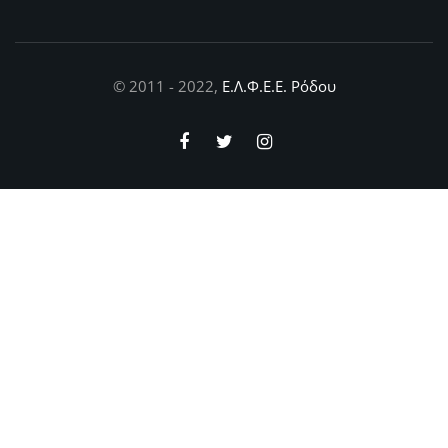
© 2011 - 2022,
Ε.Λ.Φ.Ε.Ε. Ρόδου