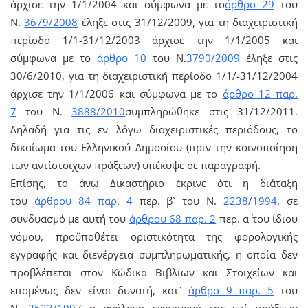
άρχισε την 1/1/2004 και σύμφωνα με το
άρθρο 29
του
Ν.
3679/2008
έληξε στις 31/12/2009, για τη διαχειριστική
περίοδο 1/1-31/12/2003 άρχισε την 1/1/2005 και
σύμφωνα με το
άρθρο 10
του Ν.
3790/2009
έληξε στις
30/6/2010, για τη διαχειριστική περίοδο 1/1/-31/12/2004
άρχισε την 1/1/2006 και σύμφωνα με το
άρθρο 12 παρ.
7
του Ν.
3888/2010
συμπληρώθηκε στις 31/12/2011.
Δηλαδή για τις εν λόγω διαχειριστικές περιόδους, το
δικαίωμα του Ελληνικού Δημοσίου (πριν την κοινοποίηση
των αντίστοιχων πράξεων) υπέκυψε σε παραγραφή.
Επίσης, το άνω Δικαστήριο έκρινε ότι η διάταξη
του
άρθρου 84 παρ. 4
περ. β` του Ν.
2238/1994
, σε
συνδυασμό με αυτή του
άρθρου 68 παρ. 2
περ. α΄ του ίδιου
νόμου, προϋποθέτει οριστικότητα της φορολογικής
εγγραφής και διενέργεια συμπληρωματικής, η οποία δεν
προβλέπεται στον Κώδικα Βιβλίων και Στοιχείων και
επομένως δεν είναι δυνατή, κατ`
άρθρο 9 παρ. 5
του
Ν.
2523/1997
η ανάλογη εφαρμογή της επί πράξεων