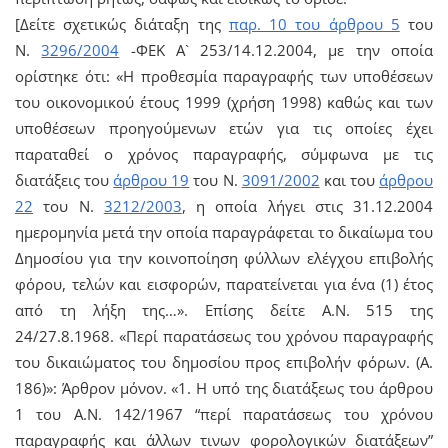
[Δείτε σχετικώς διάταξη της
παρ. 10 του άρθρου 5
του
Ν.
3296/2004
-ΦΕΚ Α` 253/14.12.2004, με την οποία
ορίστηκε ότι: «Η προθεσμία παραγραφής των υποθέσεων
του οικονομικού έτους 1999 (χρήση 1998) καθώς και των
υποθέσεων προηγούμενων ετών για τις οποίες έχει
παραταθεί ο χρόνος παραγραφής, σύμφωνα με τις
διατάξεις του
άρθρου 19
του Ν.
3091/2002
και του
άρθρου
22
του Ν.
3212/2003
, η οποία λήγει στις 31.12.2004
ημερομηνία μετά την οποία παραγράφεται το δικαίωμα του
Δημοσίου για την κοινοποίηση φύλλων ελέγχου επιβολής
φόρου, τελών και εισφορών, παρατείνεται για ένα (1) έτος
από τη λήξη της…». Επίσης δείτε Α.Ν. 515 της
24/27.8.1968. «Περί παρατάσεως του χρόνου παραγραφής
του δικαιώματος του δημοσίου προς επιβολήν φόρων. (Α.
186)»: Άρθρον μόνον. «1. Η υπό της διατάξεως του άρθρου
1 του Α.Ν. 142/1967 “περί παρατάσεως του χρόνου
παραγραφής και άλλων τινων φορολογικών διατάξεων”