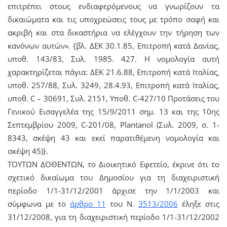
επιτρέπει στους ενδιαφερόμενους να γνωρίζουν τα
δικαιώματα και τις υποχρεώσεις τους με τρόπο σαφή και
ακριβή και στα δικαστήρια να ελέγχουν την τήρηση των
κανόνων αυτών». {βλ. ΔΕΚ 30.1.85, Επιτροπή κατά Δανίας,
υποθ. 143/83, Συλ. 1985. 427. Η νομολογία αυτή
χαρακτηρίζεται πάγια: ΔΕΚ 21.6.88, Επιτροπή κατά Ιταλίας,
υποθ. 257/88, Συλ. 3249, 28.4.93, Επιτροπή κατά Ιταλίας,
υποθ. C – 30691, Συλ. 2151, Υποθ. C-427/10 Προτάσεις του
Γενικού Εισαγγελέα της 15/9/2011 σημ. 13 και της 10ης
Σεπτεμβρίου 2009, C-201/08, Plantanol (Συλ. 2009, σ. 1-
8343, σκέψη 43 και εκεί παρατιθέμενη νομολογία και
σκέψη 45)}.
ΤΟΥΤΩΝ ΔΟΘΕΝΤΩΝ, το Διοικητικό Εφετείο, έκρινε ότι το
σχετικό δικαίωμα του Δημοσίου για τη διαχειριστική
περίοδο 1/1-31/12/2001 άρχισε την 1/1/2003 και
σύμφωνα με το
άρθρο 11
του Ν.
3513/2006
έληξε στις
31/12/2008, για τη διαχειριστική περίοδο 1/1-31/12/2002