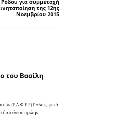
. Ρόδου για συμμετοχή
ινητοποίηση της 12ης
Νοεμβρίου 2015
ο του Βασίλη
ών (Ε.Λ.Φ.Ε.Ε) Ρόδου, μετά
υ διατέλεσε πρώην