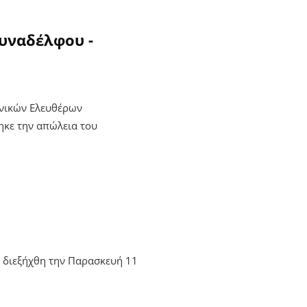
υναδέλφου -
χνικών Ελευθέρων
ηκε την απώλεια του
υ διεξήχθη την Παρασκευή 11