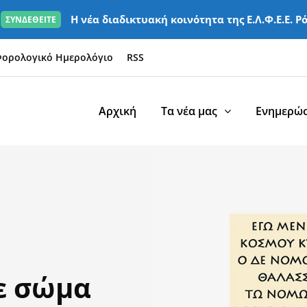
Η νέα διαδικτυακή κοινότητα της Ε.Λ.Φ.Ε.Ε. Ρ
ΣΥΝΔΕΘΕΙΤΕ
ορολογικό Ημερολόγιο
RSS
Αρχική
Τα νέα μας
Ενημερώσ
ε σώμα