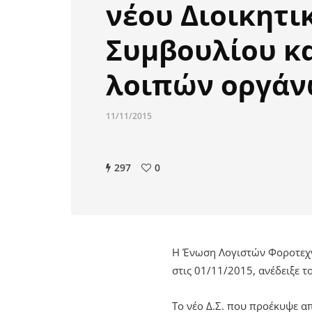
νέου Διοικητι
Συμβουλίου κ
λοιπών οργά
11/11/2015
297
0
Η Ένωση Λογιστών Φοροτεχν
στις 01/11/2015, ανέδειξε 
Το νέο Δ.Σ. που προέκυψε απ