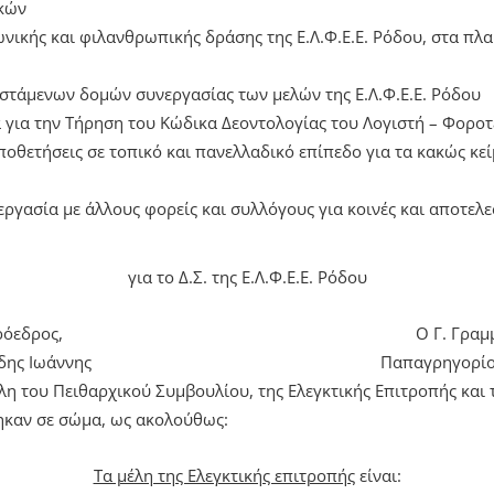
κών
νικής και φιλανθρωπικής δράσης της Ε.Λ.Φ.Ε.Ε. Ρόδου, στα πλα
στάμενων δομών συνεργασίας των μελών της Ε.Λ.Φ.Ε.Ε. Ρόδου
για την Τήρηση του Κώδικα Δεοντολογίας του Λογιστή – Φοροτ
ποθετήσεις σε τοπικό και πανελλαδικό επίπεδο για τα κακώς κε
ργασία με άλλους φορείς και συλλόγους για κοινές και αποτελ
για το Δ.Σ. της Ε.Λ.Φ.Ε.Ε. Ρόδου
όεδρος,
Ο Γ. Γραμ
δης Ιωάννης
Παπαγρηγορίο
έλη του Πειθαρχικού Συμβουλίου, της Ελεγκτικής Επιτροπής κα
καν σε σώμα, ως ακολούθως:
Τα μέλη της Ελεγκτικής επιτροπής
είναι: