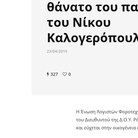
θάνατο του π
του Νίκου
Καλογερόπου
23/04/2019
327
0
Η Ένωση Λογιστών Φοροτεχν
του Διευθυντού της Δ.Ο.Υ. 
και εύχεται στην οικογένεια