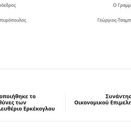
ρόεδρος
Ο Γραμμ
Σπυρόπουλος
Γεώργιος-Τσαμπ
οποιήθηκε το
Συνάντησ
υθύνες των
Οικονομικού Επιμελη
λευθέριο Ερκέκογλου