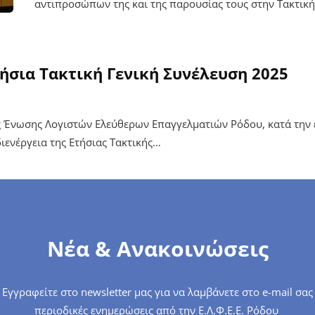
αντιπροσώπων της και της παρουσίας τους στην Τακτικ
ήσια Τακτική Γενική Συνέλευση 2025
ς Ένωσης Λογιστών Ελεύθερων Επαγγελματιών Ρόδου, κατά την 
ιενέργεια της Ετήσιας Τακτικής…
Νέα & Ανακοινώσεις
Εγγραφείτε στο newsletter μας για να λαμβάνετε στο e-mail σας
περιοδικές ενημερώσεις από την Ε.Λ.Φ.Ε.Ε. Ρόδου