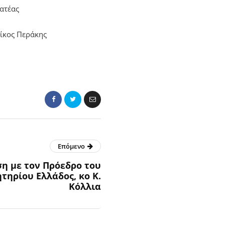
ατέας
ίκος Περάκης
Επόμενο
η με τον Πρόεδρο του
τηρίου Ελλάδος, κο Κ.
Κόλλια