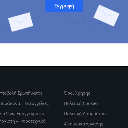
Υποβολή Ερωτήματος
Όροι Χρήσης
Παράπονα – Καταγγελίες
Πολιτική Cookies
Επιλέγω Επαγγελματία
Πολιτική Απορρήτου
Λογιστή – Φοροτεχνικό
Αίτημα κατάργησης