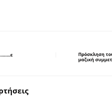
Πρόσκληση του
ν……..ε
μαζική συμμετ
ρτήσεις