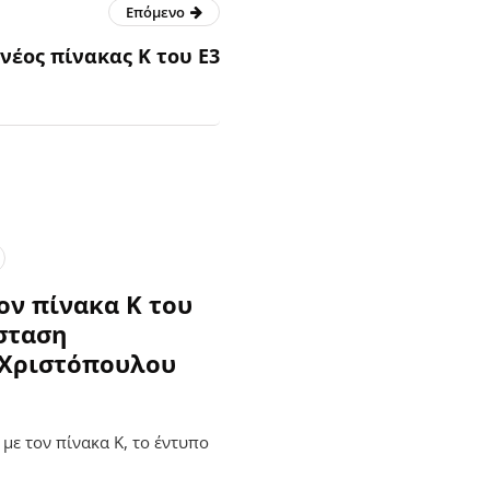
Επόμενο
 νέος πίνακας Κ του Ε3
ον πίνακα Κ του
άσταση
 Χριστόπουλου
 με τον πίνακα Κ, το έντυπο