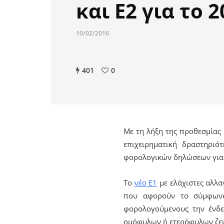
και Ε2 για το 
10/02/2016
401
0
Με τη λήξη της προθεσμία
επιχειρηματική δραστηριό
φορολογικών δηλώσεων για 
Το
νέο Ε1
με ελάχιστες αλλα
που αφορούν το σύμφωνο
φορολογούμενους την ένδε
ομόφυλων ή ετερόφυλων ζε