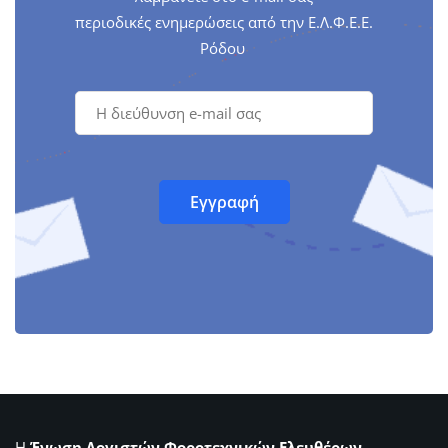
περιοδικές ενημερώσεις από την Ε.Λ.Φ.Ε.Ε.
Ρόδου
Η
Ένωση Λογιστών Φοροτεχνικών Ελευθέρων