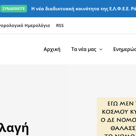
Η νέα διαδικτυακή κοινότητα της Ε.Λ.Φ.Ε.Ε. Ρ
ΣΥΝΔΕΘΕΙΤΕ
ορολογικό Ημερολόγιο
RSS
Αρχική
Τα νέα μας
Ενημερώσ
λλαγή