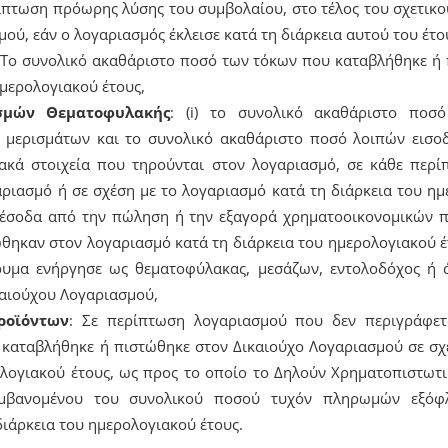
ίπτωση πρόωρης λύσης του συμβολαίου, στο τέλος του σχετικο
μού, εάν ο λογαριασμός έκλεισε κατά τη διάρκεια αυτού του έτο
 Το συνολικό ακαθάριστο ποσό των τόκων που καταβλήθηκε ή
ημερολογιακού έτους,
σμών Θεματοφυλακής
: (i) το συνολικό ακαθάριστο ποσ
 μερισμάτων και το συνολικό ακαθάριστο ποσό λοιπών εισ
ιακά στοιχεία που τηρούνται στον λογαριασμό, σε κάθε περ
ιασμό ή σε σχέση με το λογαριασμό κατά τη διάρκεια του ημερ
 έσοδα από την πώληση ή την εξαγορά χρηματοοικονομικών π
θηκαν στον λογαριασμό κατά τη διάρκεια του ημερολογιακού έ
ρυμα ενήργησε ως θεματοφύλακας, μεσάζων, εντολοδόχος ή 
αιούχου Λογαριασμού,
ροϊόντων
: Σε περίπτωση λογαριασμού που δεν περιγράφετ
καταβλήθηκε ή πιστώθηκε στον Δικαιούχο Λογαριασμού σε σχ
ολογιακού έτους, ως προς το οποίο το Δηλούν Χρηματοπιστωτι
αμβανομένου του συνολικού ποσού τυχόν πληρωμών εξόφ
ιάρκεια του ημερολογιακού έτους.