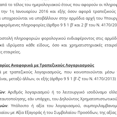
 από το τέλος του ημερολογιακού έτους που αφορούν οι πληρο
 την 1η Ιανουαρίου 2016 και εξής όσον αφορά τραπεζικούς 
 υποχρεούνται να υποβάλλουν στην αρμόδια αρχή του Υπουρ
ερόμενες πληροφορίες (άρθρο 9 § 1 β’ και 2 β’ του Ν. 4170/20
ποστολή πληροφοριών φορολογικού ενδιαφέροντος στις αρμόδ
κά ιδρύματα κάθε είδους, όσο και χρηματιστηριακές εταιρε
 εταιρείες.
ρίες Αναφορικά με Τραπεζικούς Λογαριασμούς
 με τραπεζικούς λογαριασμούς, που κοινοποιούνται μέσω
ι, μεταξύ άλλων, οι εξής (άρθρο 9 § 1 β’-ζ’ του Ν. 4170/2013) 
ών
: Αριθμός λογαριασμού ή το λειτουργικό ισοδύναμο ελλε
ταυτοποίησης, εάν υπάρχει, του Δηλούντος Χρηματοπιστωτικού
μών
: Υπόλοιπο ή αξία του λογαριασμού, συμπεριλαμβανομ
ίου με Αξία Εξαγοράς ή του Συμβολαίου Προσόδων, της αξίας 