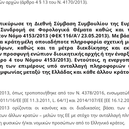
ν αρχών (άρθρο 4 § 13 του Ν. 4170/2013).
επικύρωσε τη Διεθνή Σύμβαση Συμβουλίου της Ευ
ή Συνδρομή σε Φορολογικά Θέματα καθώς και 
ον Νόμο 4153/2013 (ΦΕΚ 116/Α’/ 23.05.2013). Με βά
α κράτη-μέλη οποιαδήποτε πληροφορία σχετική με
όρων, καθώς και τα μέτρα διεκδίκησης και εκ
ην προσφυγή ενώπιον διοικητικής αρχής ή την έναρ
ρο 4 του Νόμου 4153/2013). Εντούτοις, η ενεργο
ση των επιμέρους υπό ανταλλαγή πληροφοριών 
μφωνίας μεταξύ της Ελλάδας και κάθε άλλου κράτο
/2013, όπως τροποποιήθηκε από τον Ν. 4378/2016, ενσωματώ
011/16/ΕΕ [EE 11.3.2011, L. 64/1] και 2014/107/ΕΕ [EE 16.12.20
013 ορίζονται οι κανόνες και οι διαδικασίες βάσει των 
 των άλλων κρατών – μελών της ΕΕ με στόχο την ανταλλαγή π
η φυσικών ή/και νομικών προσώπων από το Ελληνικό κράτος.