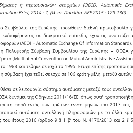
δήματος ή περιουσιακών στοιχείων (OECD, Automatic Exch
rmation Brief, 2014 : 7, βλ και Παυλίδη, ΔΕΕ 2015 : 129-130).
ο Συμβούλιο της Ευρώπης προωθούν διεθνή πρωτοβουλία γ
ενδιαφέροντος σε διακρατικό επίπεδο, έχοντας αναπτύξει 
φοριών (AEOI – Automatic Exchange Of Information Standard).
 η Πολυμερής Σύμβαση Συμβουλίου της Ευρώπης – ΟΟΣΑ γι
τα [Multilateral Convention on Mutual Administrative Assistanc
ο 1988 και τέθηκε σε ισχύ το 1995. Έτυχε επίσης τροποποίη
 σύμβαση έχει τεθεί σε ισχύ σε 106 κράτη-μέλη, μεταξύ αυτών 
 θέσει σε λειτουργία σύστημα αυτόματης μεταξύ τους ανταλλ
ΣΑ δυνάμει της Οδηγίας 2011/16/ΕΕ, όπως αυτή τροποποιήθη
 πρώτη φορά εντός των πρώτων εννέα μηνών του 2017 και, 
ατοποιεί αυτόματη ανταλλαγή πληροφοριών με τα άλλα κράτη
 του έτους 2016 (άρθρο 9 § 1 β’ του Ν. 4170/2013 και 2 § 