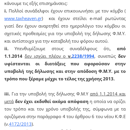
κάνουμε τις εξής επισημάνσεις:
i.
Πολλοί συνάδελφοι έχουν επικοινωνήσει με τον κόμβο (
www.taxheaven.gr
) και έχουν στείλει e-mail ρωτώντας
γιατί δεν έχουν αναρτηθεί στο ημερολόγιο του κόμβου οι
σχετικές προθεσμίες για την υποβολή της δήλωσης Φ.Μ.Υ.
και αντίστοιχα για την καταβολή του φόρου αυτού.
ii.
Υπενθυμίζουμε στους συναδέλφους ότι,
από
1.1.2014
δεν ισχύει πλέον ο
ν.
2238/1994
, συνεπώς
δεν
υφίστανται οι διατάξεις που αφορούσαν στην
υποβολή της δήλωσης και στην απόδοση Φ.Μ.Υ. με το
τρόπο που ξέραμε μέχρι το τέλος της χρήσης 2013.
iii.
Για την υποβολή της δήλωσης Φ.Μ.Υ
από 1.1.2014 και
μετά
δεν έχει εκδοθεί ακόμα απόφαση
η οποία να ορίζει
τον τρόπο και τον χρόνο υποβολής της, σύμφωνα με τα
οριζόμενα στην παράγραφο 4 του άρθρου 6 του νέου Κ.Φ.Ε
(ν.
4172/2013
).