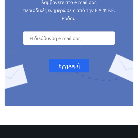
λαμβάνετε στο e-mail σας
περιοδικές ενημερώσεις από την Ε.Λ.Φ.Ε.Ε.
Ρόδου