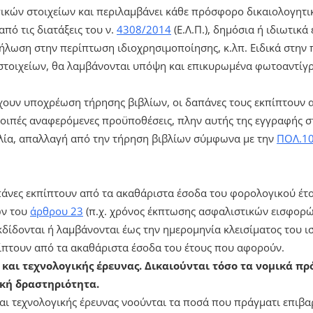
ικών στοιχείων και περιλαμβάνει κάθε πρόσφορο δικαιολογητικ
πό τις διατάξεις του ν.
4308/2014
(Ε.Λ.Π.), δημόσια ή ιδιωτικ
, δήλωση στην περίπτωση ιδιοχρησιμοποίησης, κ.λπ. Ειδικά στη
οιχείων, θα λαμβάνονται υπόψη και επικυρωμένα φωτοαντίγ
έχουν υποχρέωση τήρησης βιβλίων, οι δαπάνες τους εκπίπτουν 
λοιπές αναφερόμενες προϋποθέσεις, πλην αυτής της εγγραφής στ
βλία, απαλλαγή από την τήρηση βιβλίων σύμφωνα με την
ΠΟΛ.10
άνες εκπίπτουν από τα ακαθάριστα έσοδα του φορολογικού έτο
ων του
άρθρου 23
(π.χ. χρόνος έκπτωσης ασφαλιστικών εισφορών
κδίδονται ή λαμβάνονται έως την ημερομηνία κλεισίματος του 
ίπτουν από τα ακαθάριστα έσοδα του έτους που αφορούν.
 και τεχνολογικής έρευνας. Δικαιούνται τόσο τα νομικά π
κή δραστηριότητα.
αι τεχνολογικής έρευνας νοούνται τα ποσά που πράγματι επιβα