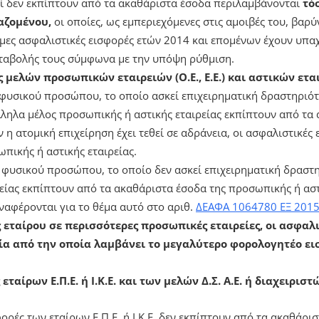
ί δεν εκπίπτουν από τα ακαθάριστα έσοδα περιλαμβάνονται
τό
αζομένου,
οι οποίες, ως εμπεριεχόμενες στις αμοιβές του, βαρύ
ες ασφαλιστικές εισφορές ετών 2014 και επομένων έχουν υπαχ
αταβολής τους σύμφωνα με την υπόψη ρύθμιση.
 μελών προσωπικών εταιρειών (Ο.Ε., Ε.Ε.) και αστικών ετα
ς φυσικού προσώπου, το οποίο ασκεί επιχειρηματική δραστηριό
άλληλα μέλος προσωπικής ή αστικής εταιρείας εκπίπτουν από τα
ν η ατομική επιχείρηση έχει τεθεί σε αδράνεια, οι ασφαλιστικές
πικής ή αστικής εταιρείας.
ς φυσικού προσώπου, το οποίο δεν ασκεί επιχειρηματική δραστη
είας εκπίπτουν από τα ακαθάριστα έσοδα της προσωπικής ή αστι
αφέρονται για το θέμα αυτό στο αριθ.
ΔΕΑΦΑ 1064780 ΕΞ 2015
εταίρου σε περισσότερες προσωπικές εταιρείες, οι ασφαλι
ία από την οποία λαμβάνει το μεγαλύτερο φορολογητέο ει
αίρων Ε.Π.Ε. ή Ι.Κ.Ε. και των μελών Δ.Σ. Α.Ε. ή διαχειριστών 
φορές των εταίρων Ε.Π.Ε. ή Ι.Κ.Ε. δεν εκπίπτουν από τα ακαθάρι