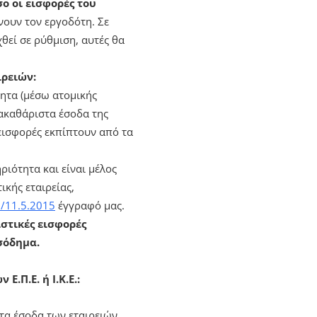
σο οι εισφορές του
νουν τον εργοδότη. Σε
θεί σε ρύθμιση, αυτές θα
ιρειών:
τητα (μέσω ατομικής
 ακαθάριστα έσοδα της
 εισφορές εκπίπτουν από τα
ριότητα και είναι μέλος
κής εταιρείας,
/11.5.2015
έγγραφό μας.
στικές εισφορές
σόδημα.
Ε.Π.Ε. ή Ι.Κ.Ε.:
στα έσοδα των εταιρειών