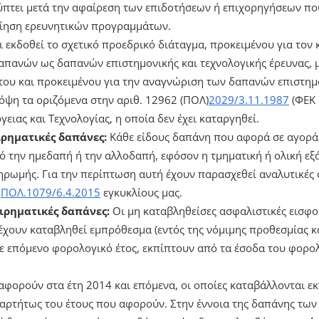
τει μετά την αφαίρεση των επιδοτήσεων ή επιχορηγήσεων που 
οίηση ερευνητικών προγραμμάτων.
ει εκδοθεί το σχετικό προεδρικό διάταγμα, προκειμένου για τον
απανών ως δαπανών επιστημονικής και τεχνολογικής έρευνας, μ
ή του και προκειμένου για την αναγνώριση των δαπανών επιστημ
όψη τα οριζόμενα στην αριθ. 12962 (ΠΟΛ)
2029/3.11.1987
(ΦΕΚ 
ειας και Τεχνολογίας, η οποία δεν έχει καταργηθεί.
ιρηματικές δαπάνες:
Κάθε είδους δαπάνη που αφορά σε αγορ
ό την ημεδαπή ή την αλλοδαπή, εφόσον η τμηματική ή ολική εξό
ρωμής. Για την περίπτωση αυτή έχουν παρασχεθεί αναλυτικές 
ι
ΠΟΛ.1079/6.4.2015
εγκυκλίους μας.
ιρηματικές δαπάνες:
Οι μη καταβληθείσες ασφαλιστικές εισφο
έχουν καταβληθεί εμπρόθεσμα (εντός της νόμιμης προθεσμίας κ
σε επόμενο φορολογικό έτος, εκπίπτουν από τα έσοδα του φορο
αφορούν στα έτη 2014 και επόμενα, οι οποίες καταβάλλονται ε
ξαρτήτως του έτους που αφορούν. Στην έννοια της δαπάνης τω