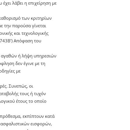
έχει λάβει η επιχείρηση με
 καθορισμό των κριτηρίων
ε την παρούσα γίνεται
ονικής και τεχνολογικής
743Β’) Απόφαση του
ά αγαθών ή λήψη υπηρεσιών
φληση δεν έγινε με τη
οδηγίες με
ρές. Συνεπώς, οι
αταβολής τους ή τυχόν
λογικού έτους το οποίο
κπρόθεσμα, εκπίπτουν κατά
ν ασφαλιστικών εισφορών,