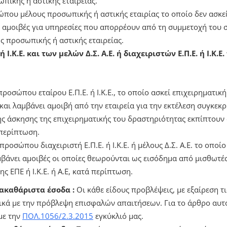
πικής ή αστικής εταιρείας.
σώπου μέλους προσωπικής ή αστικής εταιρίας το οποίο δεν ασκε
 αμοιβές για υπηρεσίες που απορρέουν από τη συμμετοχή του σ
ς προσωπικής ή αστικής εταιρείας.
ή Ι.Κ.Ε. και των μελών Δ.Σ. Α.Ε. ή διαχειριστών Ε.Π.Ε. ή Ι.Κ
προσώπου εταίρου Ε.Π.Ε. ή Ι.Κ.Ε., το οποίο ασκεί επιχειρηματι
 και λαμβάνει αμοιβή από την εταιρεία για την εκτέλεση συγκεκ
ης άσκησης της επιχειρηματικής του δραστηριότητας εκπίπτουν
ά περίπτωση.
 προσώπου διαχειριστή Ε.Π.Ε. ή Ι.Κ.Ε. ή μέλους Δ.Σ. Α.Ε. το οποί
βάνει αμοιβές οι οποίες θεωρούνται ως εισόδημα από μισθωτέ
ς ΕΠΕ ή Ι.Κ.Ε. ή Α.Ε, κατά περίπτωση.
 ακαθάριστα έσοδα :
Οι κάθε είδους προβλέψεις, με εξαίρεση τ
ικά με την πρόβλεψη επισφαλών απαιτήσεων. Για το άρθρο αυτό
με την
ΠΟΛ.1056/2.3.2015
εγκύκλιό μας.