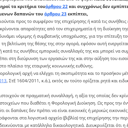
ηροί τα κριτήρια του
άρθρου 22
και συγχρόνως δεν εμπίπτε
όμενων δαπανών του
άρθρου 23
εκπίπτει,
ύνται προς το συμφέρον της επιχείρησης ή κατά τις συνήθεις 
κρίνονται απαραίτητες από τον επιχειρηματία ή τη διοίκηση τη
δυνάμει νόμιμης ή συμβατικής υποχρέωσης, για την επίτευξη τ
τη βελτίωση της θέσης της στην αγορά, εφόσον αυτή ενεργείται
ή κατά τις συνήθεις εμπορικές συναλλαγές της και μπορεί να συ
πει στη διεύρυνση των εργασιών της και στην αύξηση του εισο
το πλαίσιο της εταιρικής κοινωνικής ευθύνης.
 φορολογική αρχή να ελέγχει τη σκοπιμότητα και το προσήκον 
013
, ΣτΕ 1604/2011, κ.ά.), εκτός αν τούτο ορίζεται ρητά και ειδι
ιστοιχούν σε πραγματική συναλλαγή, η αξία της οποίας δεν κρί
 στοιχείων που διαθέτει η Φορολογική Διοίκηση. Ως προς την έ
τι οι δαπάνες δεν πρέπει να είναι εικονικές ή μερικώς εικονικέ
ράφονται στα λογιστικά αρχεία (βιβλία) της επιχείρησης την πε
εικνύονται με κατάλληλα δικαιολογητικά. Διευκρινίζεται ότι η