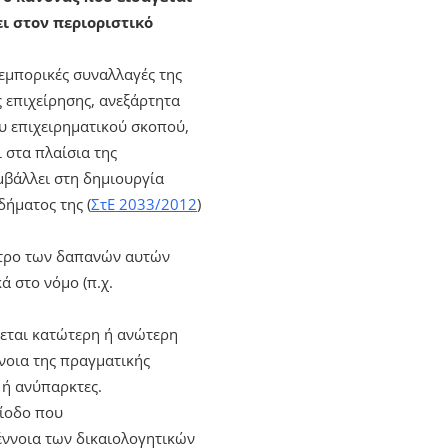
ι στον περιοριστικό
εμπορικές συναλλαγές της
ς επιχείρησης, ανεξάρτητα
ου επιχειρηματικού σκοπού,
 στα πλαίσια της
μβάλλει στη δημιουργία
δήματος της (
ΣτΕ 2033/2012
)
μέτρο των δαπανών αυτών
κά στο νόμο (π.χ.
νεται κατώτερη ή ανώτερη
ννοια της πραγματικής
ς ή ανύπαρκτες.
ρίοδο που
 έννοια των δικαιολογητικών