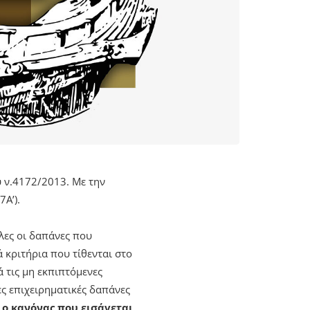
υ ν.4172/2013. Με την
Α’).
λες οι δαπάνες που
 κριτήρια που τίθενται στο
τις μη εκπιπτόμενες
ες επιχειρηματικές δαπάνες
 ο κανόνας που εισάγεται