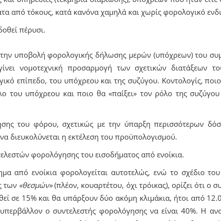
τα από τόκους, κατά κανόνα χαμηλά και χωρίς φορολογικό ενδ
δοθεί πέρυσι.
ς την υποβολή φορολογικής δήλωσης μερών (υπόχρεων) του σ
 γίνει νομοτεχνική προσαρμογή των σχετικών διατάξεων τ
ικό επίπεδο, του υπόχρεου και της συζύγου. Κοντολογίς, ποι
λο του υπόχρεου και ποιο θα «παίξει» τον ρόλο της συζύγου
ησης του φόρου, σχετικώς με την ύπαρξη περισσότερων δόσ
 να διευκολύνεται η εκτέλεση του προϋπολογισμού.
τελεστών φορολόγησης του εισοδήματος από ενοίκια.
ημα από ενοίκια φορολογείται αυτοτελώς, ενώ το σχέδιο του
ς των
«θεσμών»
(πλέον, κουαρτέτου, όχι τρόικας), ορίζει ότι ο 
θεί σε 15% και θα υπάρξουν δύο ακόμη κλιμάκια, ήτοι από 12.
 υπερβάλλον ο συντελεστής φορολόγησης να είναι 40%. Η α