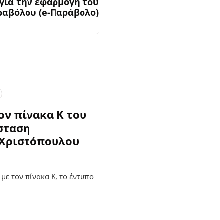
 για την εφαρμογή του
ραβόλου (e-Παράβολο)
ον πίνακα Κ του
άσταση
 Χριστόπουλου
 με τον πίνακα Κ, το έντυπο