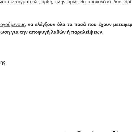
ίναι συνταγματικώς ορθή, πλην όμως θα προκαλέσει δυσφορ
λογούμενους
,
να ελέγξουν όλα τα ποσά που έχουν μεταφερ
λωση για την αποφυγή λαθών ή παραλείψεων
.
κης