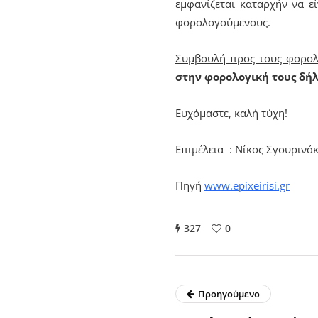
εμφανίζεται καταρχήν να ε
φορολογούμενους.
Συμβουλή προς τους φορο
στην φορολογική τους δή
Ευχόμαστε, καλή τύχη!
Επιμέλεια : Νίκος Σγουρινά
Πηγή
www.epixeirisi.gr
327
0
Προηγούμενο