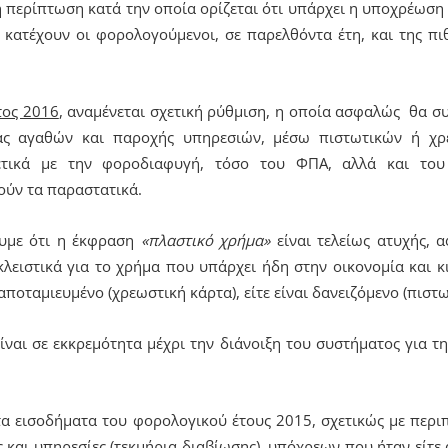
η περίπτωση κατά την οποία ορίζεται ότι υπάρχει η υποχρέωσ
 κατέχουν οι φορολογούμενοι, σε παρελθόντα έτη, και της πι
τος 2016
, αναμένεται σχετική ρύθμιση, η οποία ασφαλώς θα σ
ράς αγαθών και παροχής υπηρεσιών, μέσω πιστωτικών ή χρ
χετικά με την φοροδιαφυγή, τόσο του ΦΠΑ, αλλά και του
ούν τα παραστατικά.
υμε ότι η έκφραση
«πλαστικό χρήμα»
είναι τελείως ατυχής, α
ειστικά για το χρήμα που υπάρχει ήδη στην οικονομία και κ
 αποταμιευμένο (χρεωστική κάρτα), είτε είναι δανειζόμενο (πιστω
ναι σε εκκρεμότητα μέχρι την διάνοιξη του συστήματος για 
 τα εισοδήματα του φορολογικού έτους 2015, σχετικώς με περ
ς και υπηρεσίες (τεκμήρια διαβίωσης), υπόχρεων που ήταν είτε