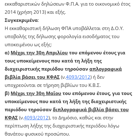
εκκαθαριστικών δηλώσεων Φ.Π.Α. για το οικονομικό έτος
2014 (χρήση 2013) και εξής.
Συγκεκριμένα
:
Η εκκαθαριστική δήλωση ΦΠΑ υποβάλλεται στη Δ.Ο.Υ.
υποβολής της δήλωσης φορολογία εισοδήματος του
υποκειμένου ως εξής:
α)
Μέχρι την 30η Απριλίου
του επόμενου έτους για
τους υποκείμενους που κατά τη λήξη της
διαχειριστικής περιόδου τηρούσαν
απλογραφικά
βιβλία βάσει του ΚΦΑΣ
(ν.
4093/2012
) ή δεν
υποχρεούνται σε τήρηση βιβλίων του Κ.Β.Σ.
β)
Μέχρι την 30η Μαΐου
του επόμενου έτους, για τους
υποκείμενους που κατά τη λήξη της διαχειριστικής
περιόδου τηρούσαν
διπλογραφικά βιβλία βάσει του
ΚΦΑΣ
(ν.
4093/2012
), το Δημόσιο, καθώς και στην
περίπτωση λήξης της διαχειριστικής περιόδου λόγω
θανάτου φυσικού προσώπου.